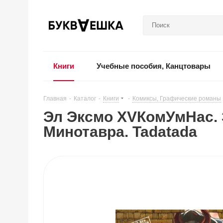
Книги
Учебные пособия, Канцтовары
Главная
-
Каталог
-
Книги
-
Комиксы, Графические романы
Эл Эксмо XVКомУмНас. 
Минотавра. Tadatada