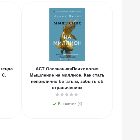
генда
АСТ ОсознаннаяПсихология
АСТ
 С.
Мышление на миллион. Как стать
Вдохно
неприлично богатым, забыть об
С.А., Цв
ограничениях
В наличии (4)