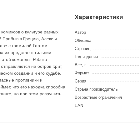
Характеристики
комиксов о культуре разных
Автор
! Прибыв в Грецию, Алекс и
Обложка
лаве с громилой Гартом
Страниц
ра их представят гильдии
Год издания
г этой команды. Ребята
Вес, г
 отправляются на остров Крит,
еском создании и его судьбе.
Формат
пасные противники и
Серия
оймёт, что его находка способна
Страна производитель
тинге, но при этом разрушить
Возрастные ограничения
EAN