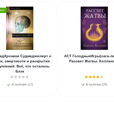
НКИ
едХроники Судмедэксперт о
АСТ ГолодныеИгры(сага-ле
и, смертности и раскрытии
Рассвет Жатвы. Коллинз
уплений. Всё, что осталось.
Блэк
В наличии (12)
В наличии (35)