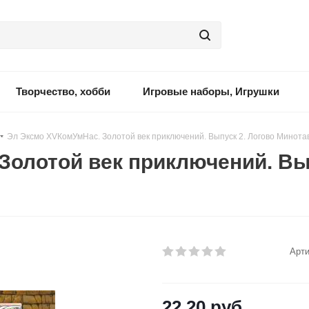
Творчество, хобби
Игровые наборы, Игрушки
-
Эл Эксмо XVКомУмНас. Золотой век приключений. Выпуск 2. Логово Минотав
Золотой век приключений. Вы
Арти
22.20
руб.