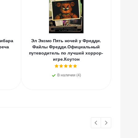
пибара
Эл Эксмо Пять ночей у Фредди.
АСТ Ле
реча
Файлы Фредди.Официальный
Леди Б
путеводитель по лучшей хоррор-
Суп
игре.Коутон
В наличии (4)