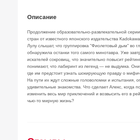
Описание
Продолжение образовательно-развлекательной серии 
стран от известного японского издательства Kadokawa
Лулу слышат, что группировка "Фиолетовый дым" во г
обнаружила останки того самого минотавра. Уже завт
искателей сокровищ, что значительно повысит рейтин
понимают, что лабиринт из легенд — не выдумка. Они
где им предстоит узнать шокирующую правду о мифич
На пути их ждут сложные головоломки и испытания, о
удивительные знакомства. Что сделает Алекс, когда п
изменить весь мир приключений и возвысить его в рей
чью-то мирную жизнь?