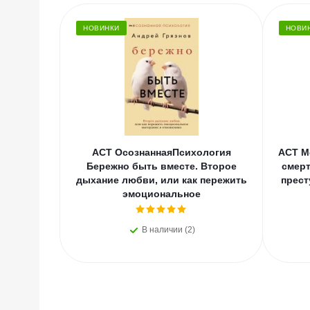
НОВИНКИ
НОВИ
АСТ ОсознаннаяПсихология
АСТ М
Бережно быть вместе. Второе
смерт
дыхание любви, или как пережить
прест
эмоциональное
В наличии (2)