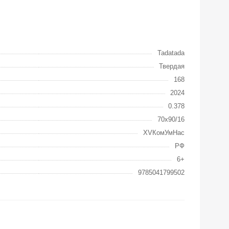
Tadatada
Твердая
168
2024
0.378
70x90/16
XVКомУмНас
РФ
6+
9785041799502