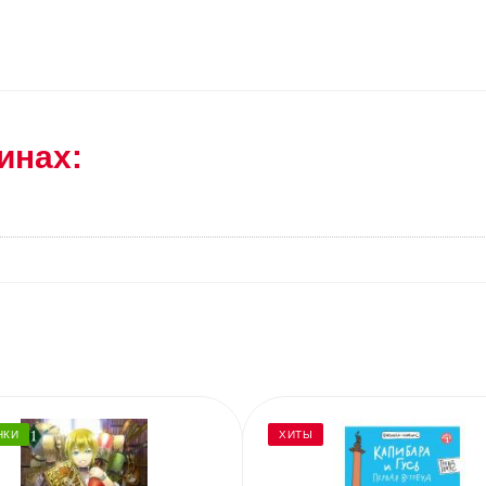
инах:
НКИ
ХИТЫ