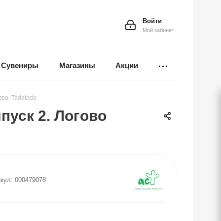
Войти
Мой кабинет
Сувениры
Магазины
Акции
ра. Tadatada
пуск 2. Логово
кул:
000479078