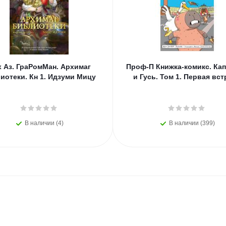
 Аз. ГраРомМан. Архимаг
Проф-П Книжка-комикс. Ка
иотеки. Кн 1. Идзуми Мицу
и Гусь. Том 1. Первая вст
В наличии (4)
В наличии (399)