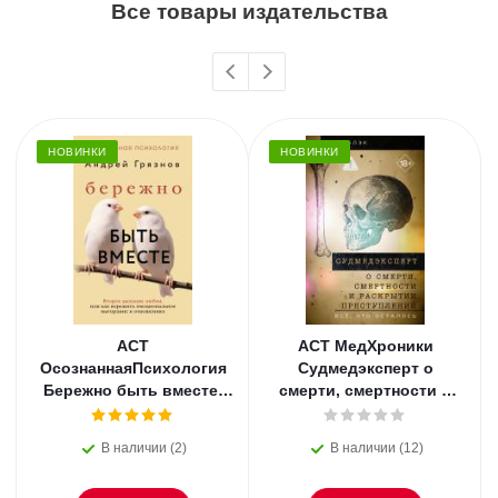
Все товары издательства
НОВИНКИ
НОВИНКИ
АСТ
АСТ МедХроники
ОсознаннаяПсихология
Судмедэксперт о
Бережно быть вместе.
смерти, смертности и
Второе дыхание любви,
раскрытии
или как пережить
преступлений. Всё, что
В наличии (2)
В наличии (12)
эмоциональное
осталось. Блэк