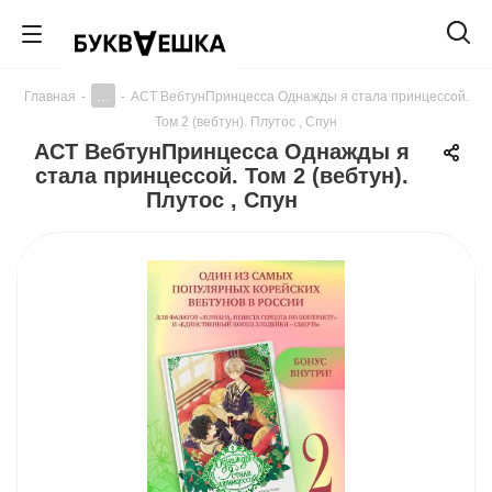
...
Главная
-
-
АСТ ВебтунПринцесса Однажды я стала принцессой.
Том 2 (вебтун). Плутос , Спун
АСТ ВебтунПринцесса Однажды я
стала принцессой. Том 2 (вебтун).
Плутос , Спун