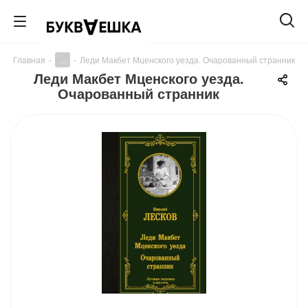
...
Главная
-
-
Леди Макбет Мценского уезда. Очарованный странник
Леди Макбет Мценского уезда.
Очарованный странник