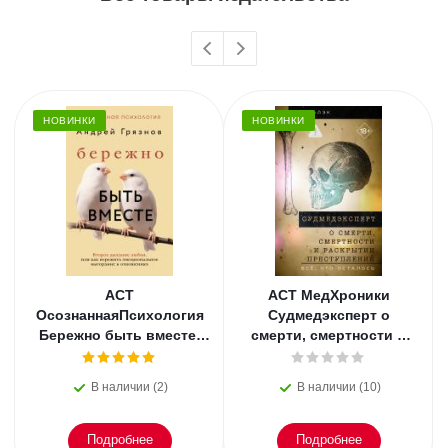
НОВИНКИ
НОВИНКИ
АСТ
АСТ МедХроники
ОсознаннаяПсихология
Судмедэксперт о
Бережно быть вместе.
смерти, смертности и
Второе дыхание любви,
раскрытии
или как пережить
преступлений. Всё, что
В наличии (2)
В наличии (10)
эмоциональное
осталось. Блэк
Подробнее
Подробнее