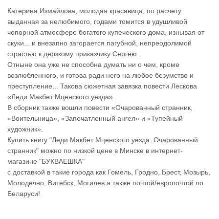
Катерина Измайлова, молодая красавица, по расчету
выданная за нелюбимого, годами томится в удушливой
чопорной атмосфере богатого купеческого дома, изнывая от
скуки... и внезапно загорается пагубной, непреодолимой
страстью к дерзкому приказчику Сергею.
Отныне она уже не способна думать ни о чем, кроме
возлюбленного, и готова ради него на любое безумство и
преступление... Такова сюжетная завязка повести Лескова
«Леди Макбет Мценского уезда».
В сборник также вошли повести «Очарованный странник,
«Воительница», «Запечатленный ангел» и «Тупейный
художник».
Купить книгу "Леди Макбет Мценского уезда. Очарованный
странник" можно по низкой цене в Минске в интернет-
магазине "БУКВАЕШКА"
с доставкой в такие города как Гомель, Гродно, Брест, Мозырь,
Молодечно, Витебск, Могилев а также почтой/европочтой по
Беларуси!