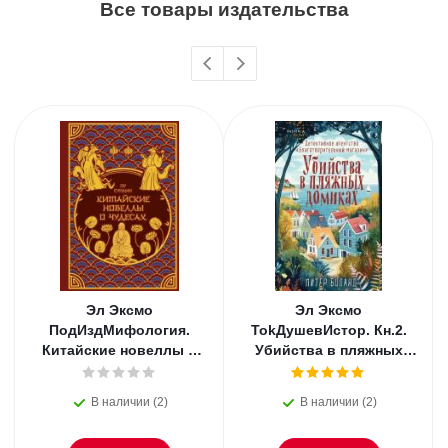
Все товары издательства
Эл Эксмо
Эл Эксмо
ПодИздМифология.
TokДушевИстор. Кн.2.
Китайские новеллы о
Убийства в пляжных
чудесах. Коллекционное
домиках.
издание с
В наличии (2)
В наличии (2)
иллюстрациями