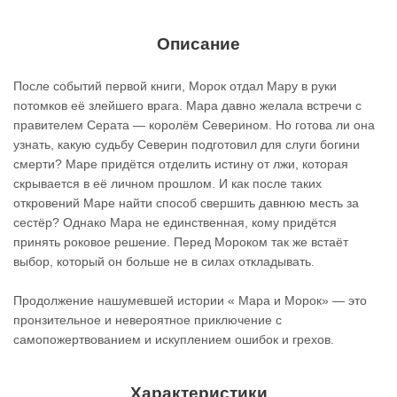
Описание
После событий первой книги, Морок отдал Мару в руки
потомков её злейшего врага. Мара давно желала встречи с
правителем Серата — королём Северином. Но готова ли она
узнать, какую судьбу Северин подготовил для слуги богини
смерти? Маре придётся отделить истину от лжи, которая
скрывается в её личном прошлом. И как после таких
откровений Маре найти способ свершить давнюю месть за
сестёр? Однако Мара не единственная, кому придётся
принять роковое решение. Перед Мороком так же встаёт
выбор, который он больше не в силах откладывать.
Продолжение нашумевшей истории « Мара и Морок» — это
пронзительное и невероятное приключение с
самопожертвованием и искуплением ошибок и грехов.
Характеристики