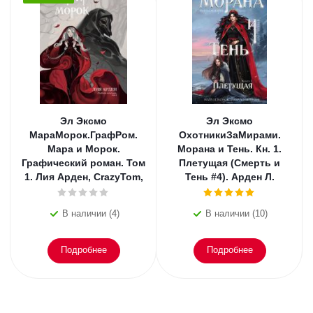
Эл Эксмо
Эл Эксмо
МараМорок.ГрафРом.
ОхотникиЗаМирами.
Мара и Морок.
Морана и Тень. Кн. 1.
Графический роман. Том
Плетущая (Смерть и
1. Лия Арден, CrazyTom,
Тень #4). Арден Л.
В наличии (4)
В наличии (10)
Подробнее
Подробнее