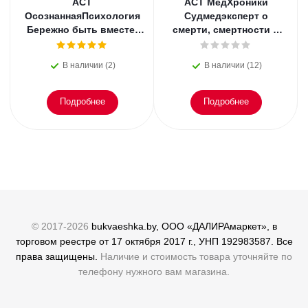
АСТ
АСТ МедХроники
ОсознаннаяПсихология
Судмедэксперт о
Бережно быть вместе.
смерти, смертности и
Второе дыхание любви,
раскрытии
или как пережить
преступлений. Всё, что
В наличии (2)
В наличии (12)
эмоциональное
осталось. Блэк
Подробнее
Подробнее
© 2017-2026
bukvaeshka.by, ООО «ДАЛИРАмаркет», в
торговом реестре от 17 октября 2017 г., УНП 192983587. Все
права защищены.
Наличие и стоимость товара уточняйте по
телефону нужного вам магазина.