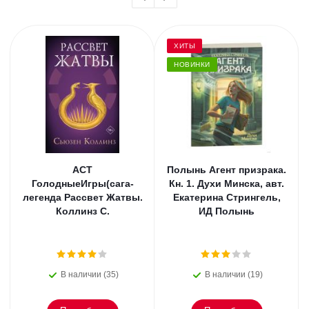
ХИТЫ
НОВИНКИ
АСТ
Полынь Агент призрака.
ГолодныеИгры(сага-
Кн. 1. Духи Минска, авт.
легенда Рассвет Жатвы.
Екатерина Стрингель,
Коллинз С.
ИД Полынь
В наличии (35)
В наличии (19)