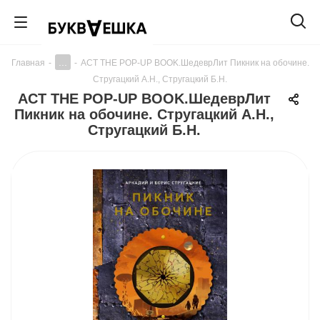
...
Главная
-
-
АСТ THE POP-UP BOOK.ШедеврЛит Пикник на обочине.
Стругацкий А.Н., Стругацкий Б.Н.
АСТ THE POP-UP BOOK.ШедеврЛит
Пикник на обочине. Стругацкий А.Н.,
Стругацкий Б.Н.