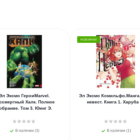
НОВИНКИ
Эл Эксмо ГероиMarvel.
Эл Эксмо Комильфо.Манга.
ссмертный Халк. Полное
невест. Книга 1. Харуба
обрание. Том 3. Юинг Э.
В наличии (3)
В наличии (1)