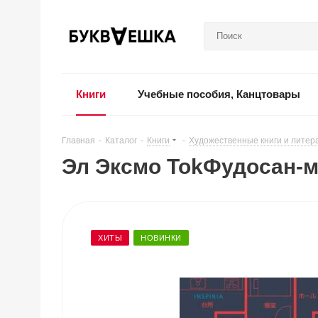
Книги
Учебные пособия, Канцтовары
Главная
-
Каталог
-
Книги
-
Художественные книги и литер
Эл Эксмо TokФудосан-м
ХИТЫ
НОВИНКИ