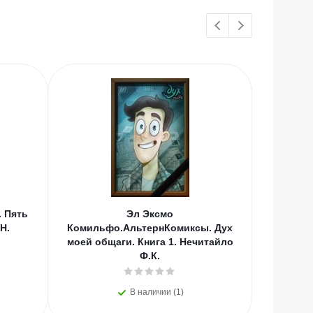
 Пять
Эл Эксмо
Эл Эксмо
 Н.
Комильфо.АльтернКомиксы. Дух
архива
моей общаги. Книга 1. Нечитайло
Ф.К.
В наличии (1)