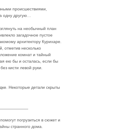
очными происшествиями,
на одну другую…
взглянуть на необычный план
ивлекло загадочное пустое
акомому архитектору Курихаре.
й, отметив несколько
оложение комнат и тайный
я ею бы и осталась, если бы
ез кисти левой руки.
дке. Некоторые детали скрыты
____________
помогут погрузиться в сюжет и
айны странного дома.