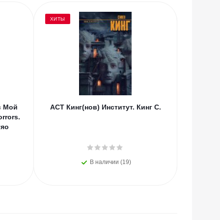
ХИТЫ
в Мой
АСТ Кинг(нов) Институт. Кинг С.
Эл Эксм
rrors.
Кн.1
тяо
Российск
В наличии (19)