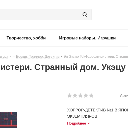
Творчество, хобби
Игровые наборы, Игрушки
атура
-
Боевик, Триллер, Детектив
-
Эл Эксмо TokФудосан-мистери. Странн
истери. Странный дом. Укэцу
Арти
ХОРРОР-ДЕТЕКТИВ №1 В ЯПО
ЭКЗЕМПЛЯРОВ
Подробнее