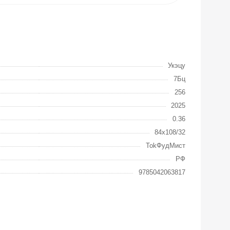
Укэцу
7Бц
256
2025
0.36
84x108/32
TokФудМист
РФ
9785042063817