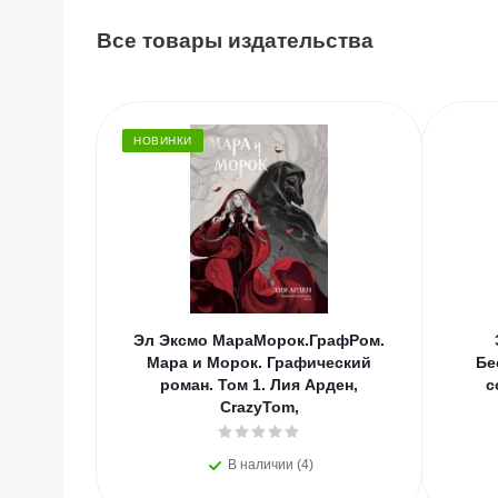
Все товары издательства
НОВИНКИ
Эл Эксмо МараМорок.ГрафРом.
Мара и Морок. Графический
Бе
роман. Том 1. Лия Арден,
с
CrazyTom,
В наличии (4)