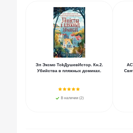
Эл Эксмо TokДушевИстор. Кн.2.
АС
Убийства в пляжных домиках.
Свя
В наличии (2)