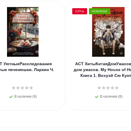
ХИТЫ
НОВИНКИ
Т УютныеРасследования
АСТ ХитыКитаяДомУжасо
тые печенюшки. Ларкин Ч.
дом ужасов. My House of Ho
Книга 1. Вохуэй Сю Кун
В наличии (9)
В наличии (8)