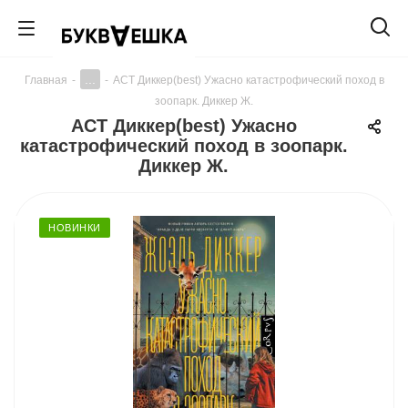
...
Главная
-
-
АСТ Диккер(best) Ужасно катастрофический поход в
зоопарк. Диккер Ж.
АСТ Диккер(best) Ужасно
катастрофический поход в зоопарк.
Диккер Ж.
НОВИНКИ