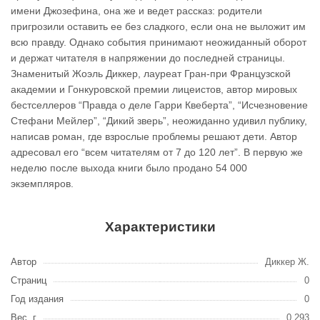
имени Джозефина, она же и ведет рассказ: родители
пригрозили оставить ее без сладкого, если она не выложит им
всю правду. Однако события принимают неожиданный оборот
и держат читателя в напряжении до последней страницы.
Знаменитый Жоэль Диккер, лауреат Гран-при Французской
академии и Гонкуровской премии лицеистов, автор мировых
бестселлеров “Правда о деле Гарри Квеберта”, “Исчезновение
Стефани Мейлер”, “Дикий зверь”, неожиданно удивил публику,
написав роман, где взрослые проблемы решают дети. Автор
адресовал его “всем читателям от 7 до 120 лет”. В первую же
неделю после выхода книги было продано 54 000
экземпляров.
Характеристики
Автор
Диккер Ж.
Страниц
0
Год издания
0
Вес, г
0.293