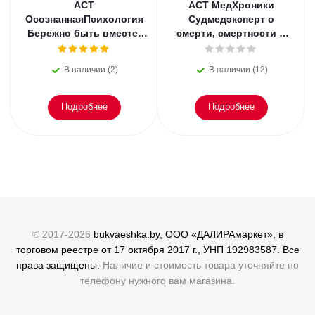
АСТ
АСТ МедХроники
ОсознаннаяПсихология
Судмедэксперт о
Бережно быть вместе.
смерти, смертности и
Второе дыхание любви,
раскрытии
или как пережить
преступлений. Всё, что
В наличии (2)
В наличии (12)
эмоциональное
осталось. Блэк
Подробнее
Подробнее
© 2017-2026
bukvaeshka.by, ООО «ДАЛИРАмаркет», в
торговом реестре от 17 октября 2017 г., УНП 192983587. Все
права защищены.
Наличие и стоимость товара уточняйте по
телефону нужного вам магазина.