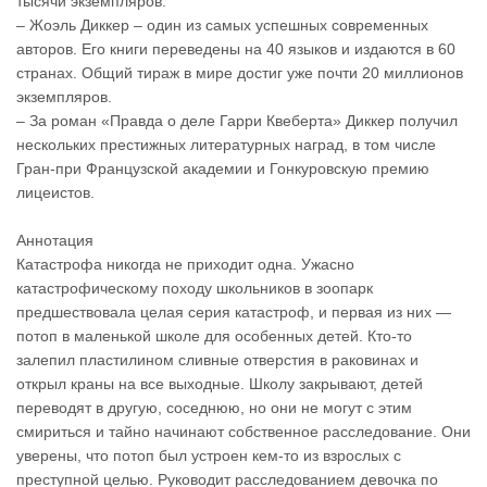
тысячи экземпляров.
– Жоэль Диккер – один из самых успешных современных
авторов. Его книги переведены на 40 языков и издаются в 60
странах. Общий тираж в мире достиг уже почти 20 миллионов
экземпляров.
– За роман «Правда о деле Гарри Квеберта» Диккер получил
нескольких престижных литературных наград, в том числе
Гран-при Французской академии и Гонкуровскую премию
лицеистов.
Аннотация
Катастрофа никогда не приходит одна. Ужасно
катастрофическому походу школьников в зоопарк
предшествовала целая серия катастроф, и первая из них —
потоп в маленькой школе для особенных детей. Кто‑то
залепил пластилином сливные отверстия в раковинах и
открыл краны на все выходные. Школу закрывают, детей
переводят в другую, соседнюю, но они не могут с этим
смириться и тайно начинают собственное расследование. Они
уверены, что потоп был устроен кем‑то из взрослых с
преступной целью. Руководит расследованием девочка по