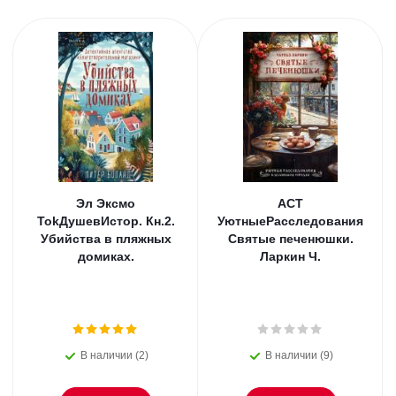
Эл Эксмо
АСТ
TokДушевИстор. Кн.2.
УютныеРасследования
Убийства в пляжных
Святые печенюшки.
домиках.
Ларкин Ч.
В наличии (2)
В наличии (9)