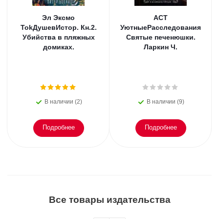
Эл Эксмо
АСТ
TokДушевИстор. Кн.2.
УютныеРасследования
Убийства в пляжных
Святые печенюшки.
домиках.
Ларкин Ч.
В наличии (2)
В наличии (9)
Подробнее
Подробнее
Все товары издательства