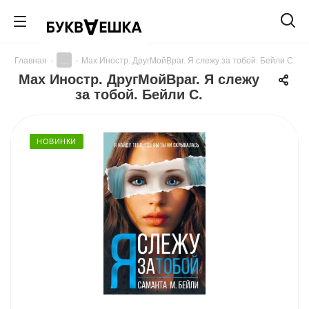
...
Главная
-
-
Мах Иностр. ДругМойВраг. Я слежу за тобой. Бейли С.
Мах Иностр. ДругМойВраг. Я слежу
за тобой. Бейли С.
НОВИНКИ