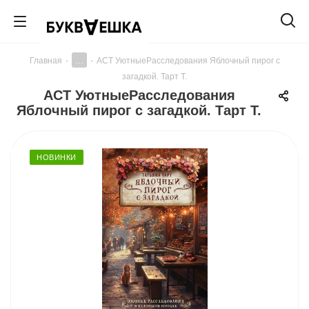
...
Главная
-
-
АСТ УютныеРасследования Яблочный пирог с
загадкой. Тарт Т.
АСТ УютныеРасследования
Яблочный пирог с загадкой. Тарт Т.
НОВИНКИ