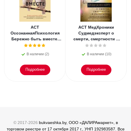
АСТ
АСТ МедХроники
ОсознаннаяПсихология
Судмедэксперт о
Бережно быть вместе.
смерти, смертности и
Второе дыхание любви,
раскрытии
или как пережить
преступлений. Всё, что
В наличии (2)
В наличии (10)
эмоциональное
осталось. Блэк
Подробнее
Подробнее
© 2017-2026
bukvaeshka.by, ООО «ДАЛИРАмаркет», в
торговом реестре от 17 октября 2017 г., УНП 192983587. Все