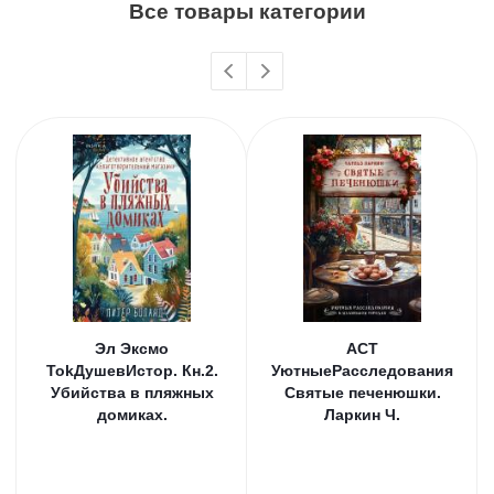
Все товары категории
Эл Эксмо
АСТ
TokДушевИстор. Кн.2.
УютныеРасследования
Убийства в пляжных
Святые печенюшки.
домиках.
Ларкин Ч.