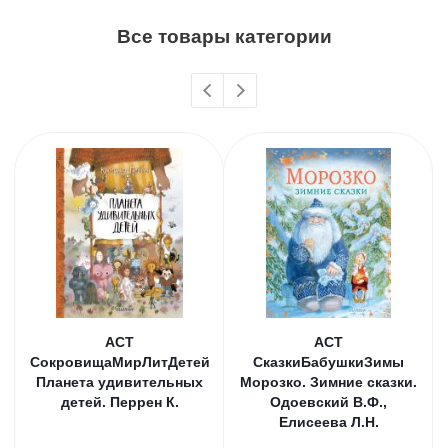
Все товары категории
АСТ
АСТ
СокровищаМирЛитДетей
СказкиБабушкиЗимы
Планета удивительных
Морозко. Зимние сказки.
детей. Перрен К.
Одоевский В.Ф.,
Елисеева Л.Н.