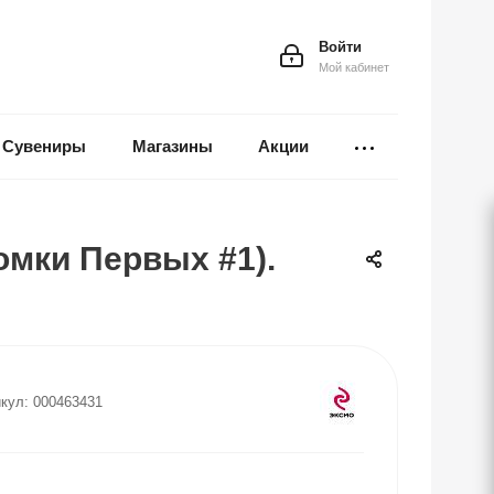
Войти
Мой кабинет
Сувениры
Магазины
Акции
омки Первых #1).
кул:
000463431