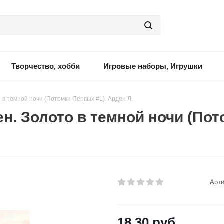
Творчество, хобби
Игровые наборы, Игрушки
в темной ночи (Потомки Первых #1). Арден Л.
. Золото в темной ночи (Пот
Арти
18.30
руб.