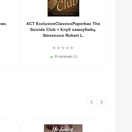
ймс.
АСТ ExclusiveClassicsPaperbac The
АСТ М
Suicide Club = Клуб самоубийц.
Ко
Stevenson Robert L.
В наличии (1)
ХИТЫ