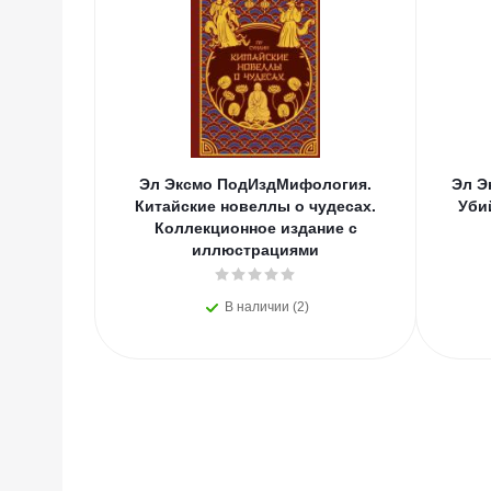
Эл Эксмо ПодИздМифология.
Эл Э
Китайские новеллы о чудесах.
Уби
Коллекционное издание с
иллюстрациями
В наличии (2)