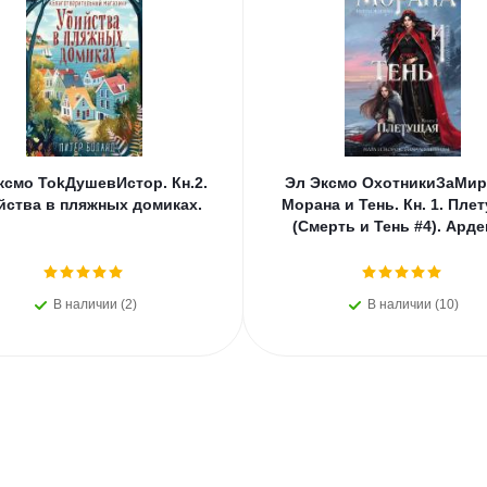
ксмо TokДушевИстор. Кн.2.
Эл Эксмо ОхотникиЗаМир
йства в пляжных домиках.
Морана и Тень. Кн. 1. Пле
(Смерть и Тень #4). Арде
В наличии (2)
В наличии (10)