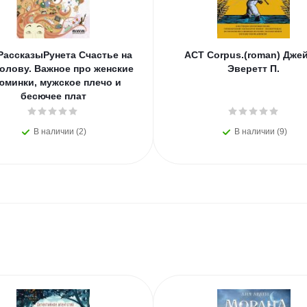
РассказыРунета Счастье на
АСТ Corpus.(roman) Дже
олову. Важное про женские
Эверетт П.
юминки, мужское плечо и
бесючее плат
В наличии (2)
В наличии (9)