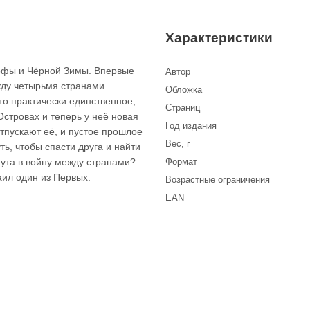
Характеристики
рофы и Чёрной Зимы. Впервые
Автор
жду четырьмя странами
Обложка
то практически единственное,
Страниц
Островах и теперь у неё новая
Год издания
отпускают её, и пустое прошлое
Вес, г
ть, чтобы спасти друга и найти
нута в войну между странами?
Формат
таил один из Первых.
Возрастные ограничения
EAN