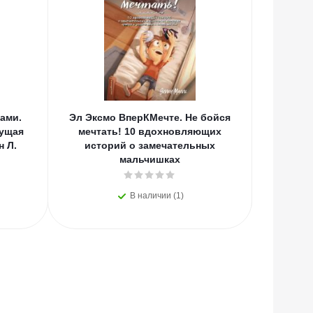
ами.
Эл Эксмо ВперКМечте. Не бойся
Эл Экс
тущая
мечтать! 10 вдохновляющих
Если тво
н Л.
историй о замечательных
мальчишках
В наличии (1)