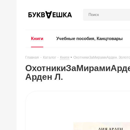
Книги
Учебные пособия, Канцтовары
Главная
-
Каталог
-
Книги
-
ОхотникиЗаМирамиАрден. Золото 
ОхотникиЗаМирамиАрден
Арден Л.