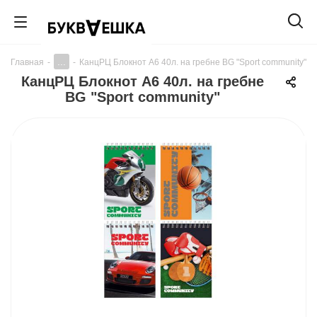
...
Главная
-
-
КанцРЦ Блокнот А6 40л. на гребне BG "Sport community"
КанцРЦ Блокнот А6 40л. на гребне
BG "Sport community"