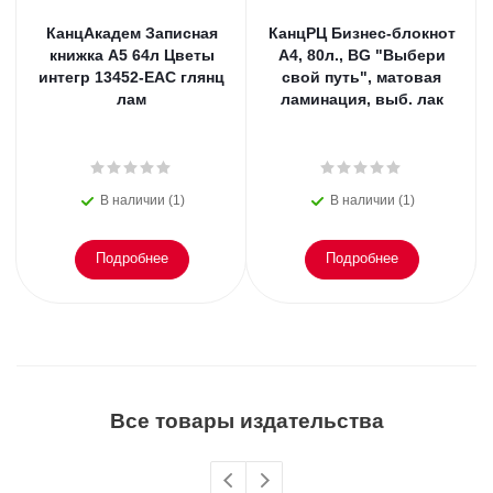
КанцАкадем Записная
КанцРЦ Бизнес-блокнот
книжка А5 64л Цветы
А4, 80л., BG "Выбери
интегр 13452-EAC глянц
свой путь", матовая
лам
ламинация, выб. лак
В наличии (1)
В наличии (1)
Подробнее
Подробнее
Все товары издательства