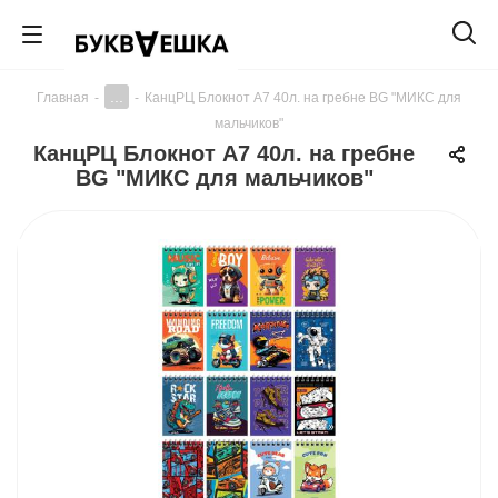
...
Главная
-
-
КанцРЦ Блокнот А7 40л. на гребне BG "МИКС для
мальчиков"
КанцРЦ Блокнот А7 40л. на гребне
BG "МИКС для мальчиков"