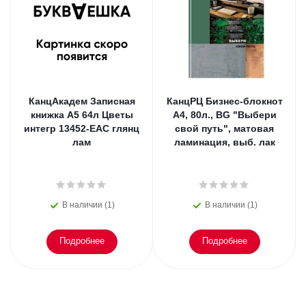
КанцАкадем Записная
КанцРЦ Бизнес-блокнот
книжка А5 64л Цветы
А4, 80л., BG "Выбери
интегр 13452-EAC глянц
свой путь", матовая
лам
ламинация, выб. лак
В наличии (1)
В наличии (1)
Подробнее
Подробнее