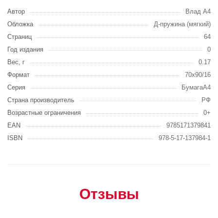
Автор
Влад A4
Обложка
Д-пружина (мягкий)
Страниц
64
Год издания
0
Вес, г
0.17
Формат
70x90/16
Серия
БумагаА4
Страна производитель
РФ
Возрастные ограничения
0+
EAN
9785171379841
ISBN
978-5-17-137984-1
Отзывы