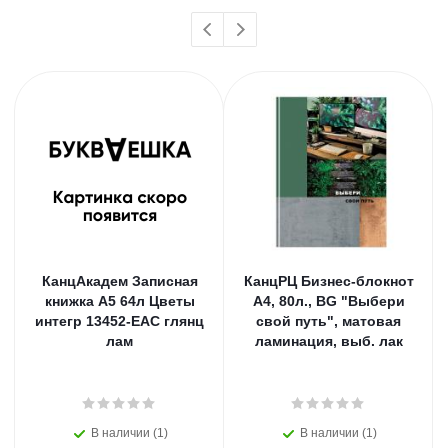
КанцАкадем Записная
КанцРЦ Бизнес-блокнот
книжка А5 64л Цветы
А4, 80л., BG "Выбери
интегр 13452-EAC глянц
свой путь", матовая
лам
ламинация, выб. лак
В наличии (1)
В наличии (1)