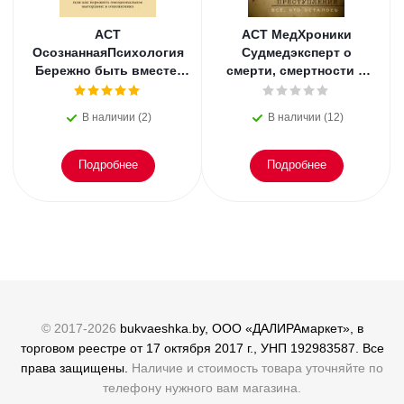
АСТ
АСТ МедХроники
ОсознаннаяПсихология
Судмедэксперт о
Бережно быть вместе.
смерти, смертности и
Второе дыхание любви,
раскрытии
или как пережить
преступлений. Всё, что
В наличии (2)
В наличии (12)
эмоциональное
осталось. Блэк
Подробнее
Подробнее
© 2017-2026
bukvaeshka.by, ООО «ДАЛИРАмаркет», в
торговом реестре от 17 октября 2017 г., УНП 192983587. Все
права защищены.
Наличие и стоимость товара уточняйте по
телефону нужного вам магазина.