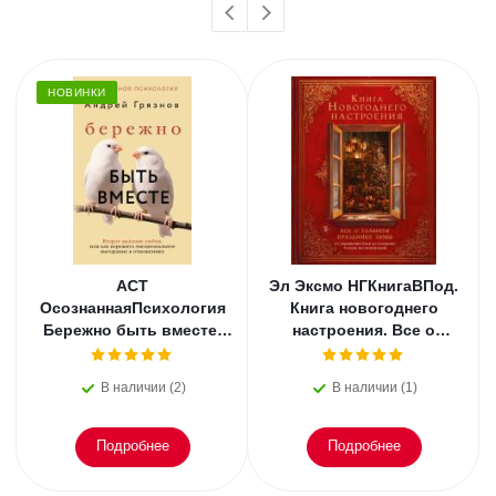
НОВИНКИ
АСТ
Эл Эксмо НГКнигаВПод.
ОсознаннаяПсихология
Книга новогоднего
Бережно быть вместе.
настроения. Все о
Второе дыхание любви,
главном празднике
или как пережить
зимы: от украшения
В наличии (2)
В наличии (1)
эмоциональное
елки
Подробнее
Подробнее