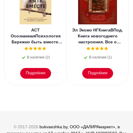
АСТ
Эл Эксмо НГКнигаВПод.
ОсознаннаяПсихология
Книга новогоднего
Бережно быть вместе.
настроения. Все о
Второе дыхание любви,
главном празднике
или как пережить
зимы: от украшения
В наличии (2)
В наличии (1)
эмоциональное
елки
Подробнее
Подробнее
© 2017-2026
bukvaeshka.by, ООО «ДАЛИРАмаркет», в