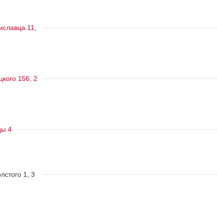
тиславца 11,
цкого 156, 2
ды 4
олстого 1, 3