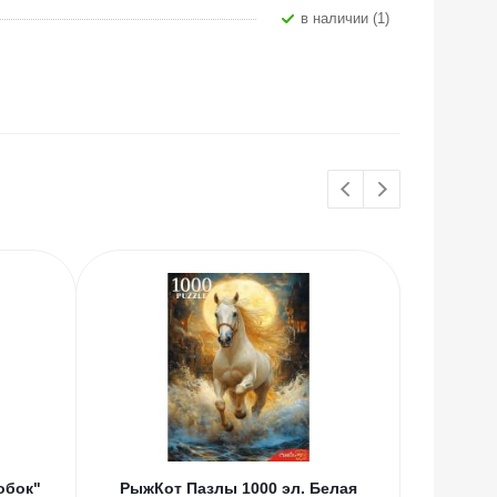
В наличии (1)
обок"
РыжКот Пазлы 1000 эл. Белая
РыжКот П