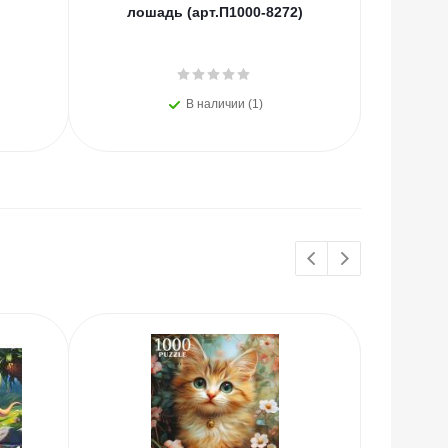
лошадь (арт.П1000-8272)
ле
В наличии (1)