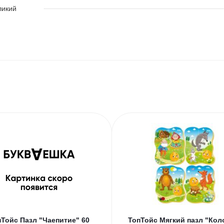
ликий
пТойс Пазл "Чаепитие" 60
ТопТойс Мягкий пазл "Кол