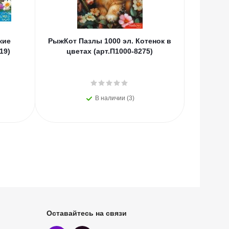
кие
РыжКот Пазлы 1000 эл. Котенок в
РыжКот П
19)
цветах (арт.П1000-8275)
принцесс
В наличии (3)
Оставайтесь на связи