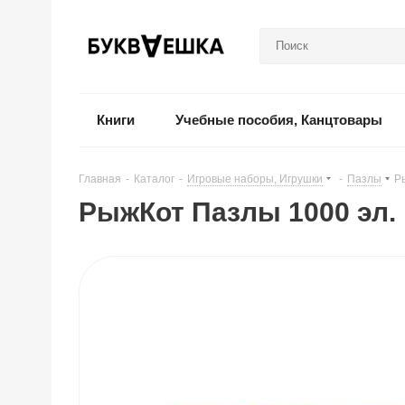
Книги
Учебные пособия, Канцтовары
Главная
-
Каталог
-
Игровые наборы, Игрушки
-
Пазлы
-
Р
РыжКот Пазлы 1000 эл. Е