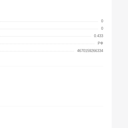
0
0
0.433
РФ
4670159266334