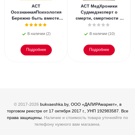
АСТ
АСТ МедХроники
ОсознаннаяПсихология
Судмедэксперт о
Бережно быть вместе.
смерти, смертности и
Второе дыхание любви,
раскрытии
или как пережить
преступлений. Всё, что
В наличии (2)
В наличии (10)
эмоциональное
осталось. Блэк
Подробнее
Подробнее
© 2017-2026
bukvaeshka.by, ООО «ДАЛИРАмаркет», в
торговом реестре от 17 октября 2017 г., УНП 192983587. Все
права защищены.
Наличие и стоимость товара уточняйте по
телефону нужного вам магазина.