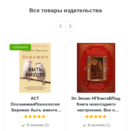
Все товары издательства
НОВИНКИ
АСТ
Эл Эксмо НГКнигаВПод.
ОсознаннаяПсихология
Книга новогоднего
Бережно быть вместе.
настроения. Все о
Второе дыхание любви,
главном празднике
или как пережить
зимы: от украшения
В наличии (2)
В наличии (1)
эмоциональное
елки