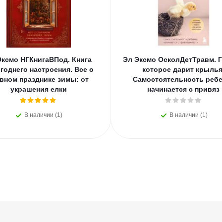
Эксмо НГКнигаВПод. Книга
Эл Эксмо ОсколДетТравм. Г
годнего настроения. Все о
которое дарит крылья
вном празднике зимы: от
Самостоятельность ребе
украшения елки
начинается с привяз
В наличии (1)
В наличии (1)