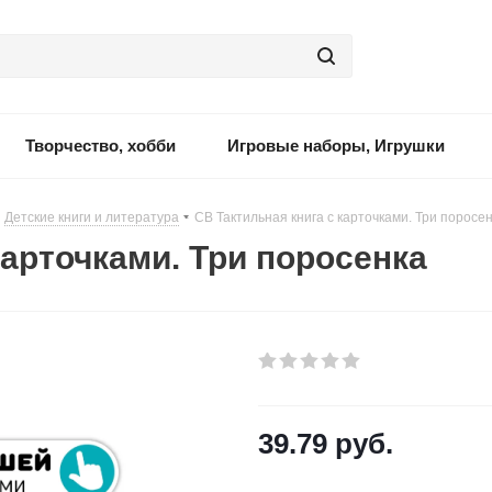
Творчество, хобби
Игровые наборы, Игрушки
Детские книги и литература
-
СВ Тактильная книга с карточками. Три поросе
карточками. Три поросенка
39.79
руб.