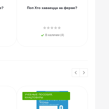
е?
Поп Хто хаваецца на ферме?
Поп Х
В наличии (4)
УЧЕБНЫЕ ПОСОБИЯ,
КАНЦТОВАРЫ