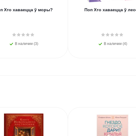
п Хто хаваецца ў моры?
Поп Хто хаваецца ў лес
В наличии (3)
В наличии (4)