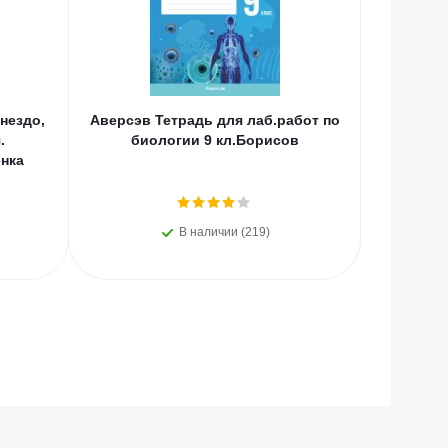
нездо,
Аверсэв Тетрадь для лаб.работ по
Эл Эк
.
биологии 9 кл.Борисов
Китайс
нка
Колл
В наличии (219)