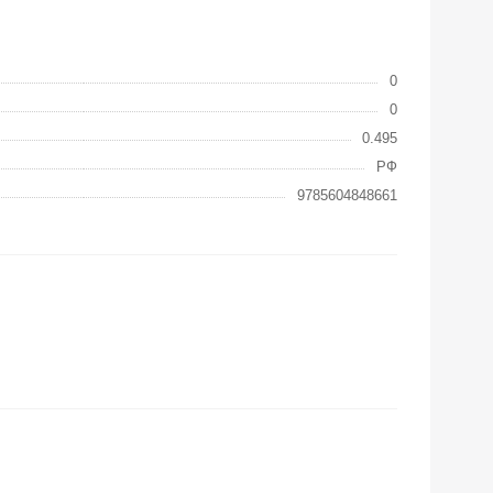
0
0
0.495
РФ
9785604848661