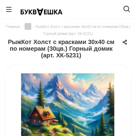
...
Главная
-
-
РыжКот Холст с красками 30х40 см по номерам (30цв.)
Горный домик (арт. ХК-5231)
РыжКот Холст с красками 30х40 см
по номерам (30цв.) Горный домик
(арт. ХК-5231)