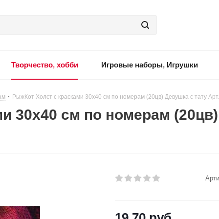
Творчество, хобби
Игровые наборы, Игрушки
ам
-
РыжКот Холст с красками 30х40 см по номерам (20цв) Девушка с тату Арт
и 30х40 см по номерам (20цв) 
Арти
19.70
руб.