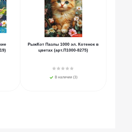
кие
РыжКот Пазлы 1000 эл. Котенок в
РыжКот П
19)
цветах (арт.П1000-8275)
принцесс
В наличии (3)