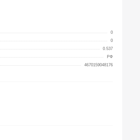
0
0
0.537
РФ
4670159048176