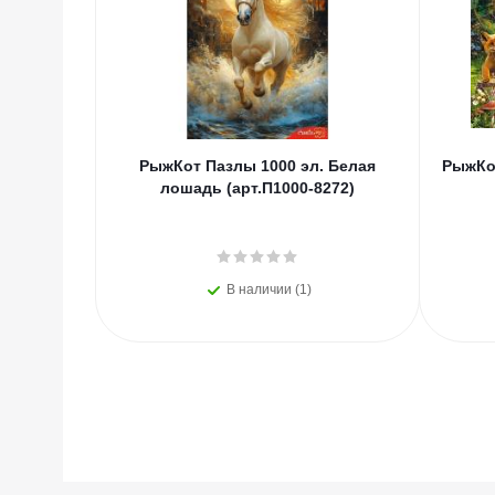
РыжКот Пазлы 1000 эл. Белая
РыжКот
лошадь (арт.П1000-8272)
В наличии (1)