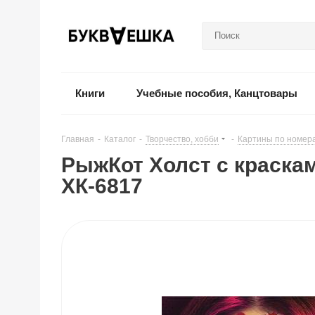
Книги
Учебные пособия, Канцтовары
Главная
-
Каталог
-
Творчество, хобби
-
Картины по номер
РыжКот Холст с краскам
ХК-6817