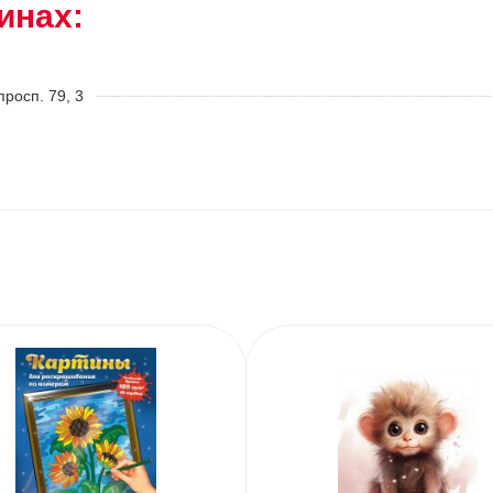
инах:
росп. 79, 3