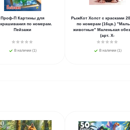
Проф-П Картины для
РыжКот Холст с красками 2
скрашивания по номерам.
по номерам (16цв.) "Мал
Пейзажи
животные" Маленькая обез
(арт. Х-
В наличии (1)
В наличии (1)