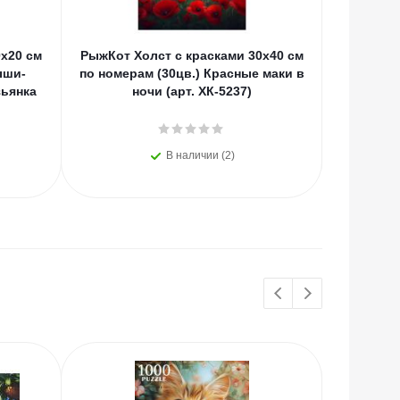
0х20 см
РыжКот Холст с красками 30х40 см
РыжКот Х
ыши-
по номерам (30цв.) Красные маки в
по но
ьянка
ночи (арт. ХК-5237)
живот
В наличии (2)