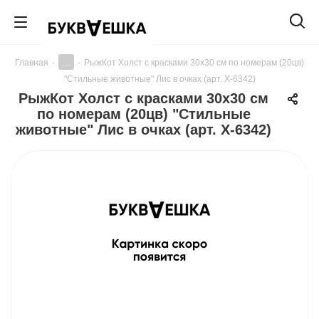
...
Главная
-
-
РыжКот Холст с красками 30х30 см по номерам (20цв)
"Стильные животные" Лис в очках (арт. Х-6342)
РыжКот Холст с красками 30х30 см
по номерам (20цв) "Стильные
животные" Лис в очках (арт. Х-6342)