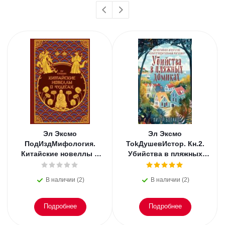
Эл Эксмо
Эл Эксмо
ПодИздМифология.
TokДушевИстор. Кн.2.
Китайские новеллы о
Убийства в пляжных
чудесах. Коллекционное
домиках.
издание с
В наличии (2)
В наличии (2)
иллюстрациями
Подробнее
Подробнее