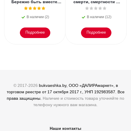
Бережно быть вместе.
смерти, смертности и
Второе дыхание любви,
раскрытии
или как пережить
преступлений. Всё, что
В наличии (2)
В наличии (12)
эмоциональное
осталось. Блэк
Подробнее
Подробнее
© 2017-2026
bukvaeshka.by, ООО «ДАЛИРАмаркет», в
торговом реестре от 17 октября 2017 г., УНП 192983587. Все
права защищены.
Наличие и стоимость товара уточняйте по
телефону нужного вам магазина.
Наши контакты