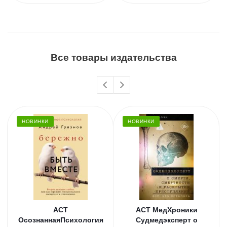
Все товары издательства
НОВИНКИ
НОВИНКИ
АСТ
АСТ МедХроники
ОсознаннаяПсихология
Судмедэксперт о