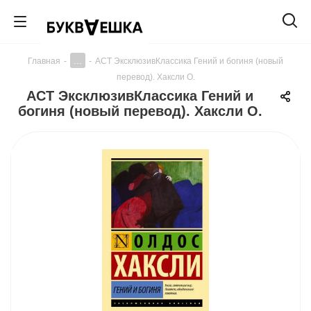
...
Главная
-
-
АСТ ЭксклюзивКлассика Гений и богиня (новый
перевод). Хаксли О.
АСТ ЭксклюзивКлассика Гений и
богиня (новый перевод). Хаксли О.