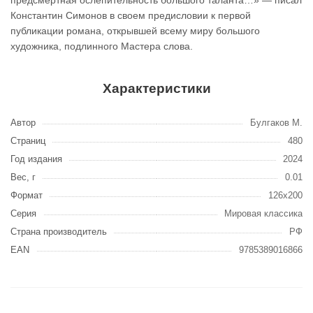
предсмертная ослепительность большого таланта…» — писал
Константин Симонов в своем предисловии к первой
публикации романа, открывшей всему миру большого
художника, подлинного Мастера слова.
Характеристики
Автор
Булгаков М.
Страниц
480
Год издания
2024
Вес, г
0.01
Формат
126х200
Серия
Мировая классика
Страна производитель
РФ
EAN
9785389016866