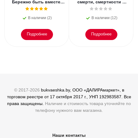
Бережно быть вместе.
смерти, смертности и
Второе дыхание любви,
раскрытии
или как пережить
преступлений. Всё, что
В наличии (2)
В наличии (12)
эмоциональное
осталось. Блэк
Подробнее
Подробнее
© 2017-2026
bukvaeshka.by, ООО «ДАЛИРАмаркет», в
торговом реестре от 17 октября 2017 г., УНП 192983587. Все
права защищены.
Наличие и стоимость товара уточняйте по
телефону нужного вам магазина.
Наши контакты