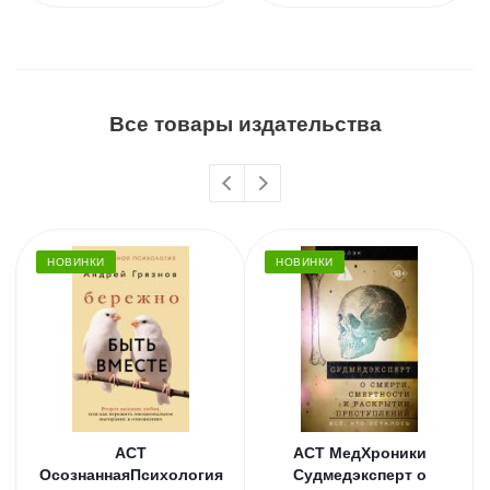
Все товары издательства
НОВИНКИ
НОВИНКИ
АСТ
АСТ МедХроники
ОсознаннаяПсихология
Судмедэксперт о