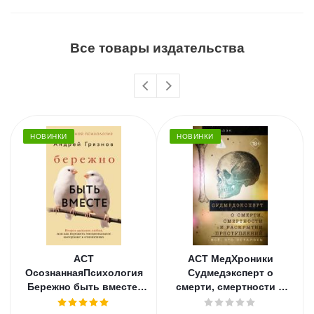
Все товары издательства
НОВИНКИ
НОВИНКИ
АСТ
АСТ МедХроники
ОсознаннаяПсихология
Судмедэксперт о
Бережно быть вместе.
смерти, смертности и
Второе дыхание любви,
раскрытии