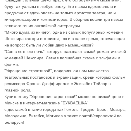
Комедии Уильяма Шекспира, с его остроумными сюжетами,
будут актуальны в любую эпоху. Его пьесы вдохновляли и
продолжают вдохновлять не только артистов театра, но и
кинорежиссеров и композиторов. В сборник вошли три пьесы
великого гения английской литературы.
"Много шума из ничего", одна из самых популярных комедий
Шекспира как при его жизни, так и в наше время, отвечающая
на вопрос: быть ли любви двух насмешников?
"Сон в летнюю ночь", которую называют самой романтической
комедией Шекспира. Легкая волшебная сказка с эльфами и
феями.
"Укрощение строптивой", подарившая нам множество
театральных постановок и экранизаций, среди которых фильм
режиссера Франко Дзеффирелли с Элизабет Тейлор в
главной роли.
Купить книгу "Укрощение строптивой" можно по низкой цене в
Минске в интернет-магазине "БУКВАЕШКА"
с доставкой в такие города как Гомель, Гродно, Брест, Мозырь,
Молодечно, Витебск, Могилев а также почтой/европочтой по
Беларуси!