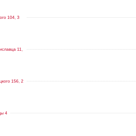
ого 104, 3
тиславца 11,
цкого 156, 2
ды 4