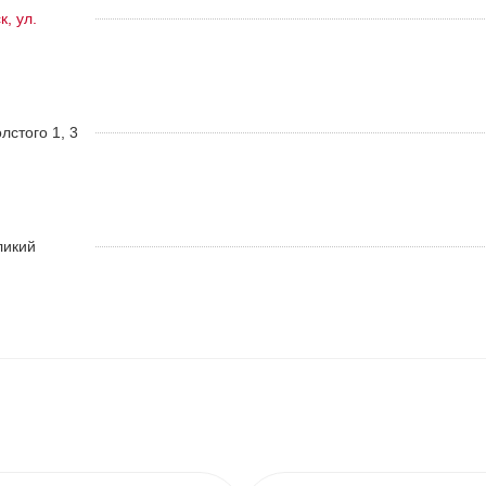
, ул.
олстого 1, 3
ликий