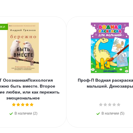
НКИ
Т ОсознаннаяПсихология
Проф-П Водная раскраска
ежно быть вместе. Второе
малышей. Динозавр
ие любви, или как пережить
эмоциональное
В наличии (2)
В наличии (5)