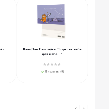
і з
КанцПоп Паштоўка "Зоркі на небе
КанцП
для цябе…"
В наличии (9)