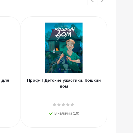
 для
Проф-П Детские ужастики. Кошкин
Мах Аз.
ы
дом
(нов
В наличии (10)