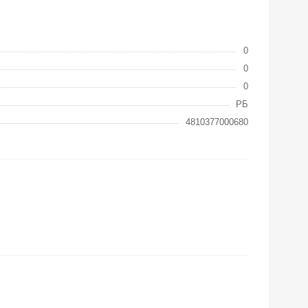
0
0
0
РБ
4810377000680