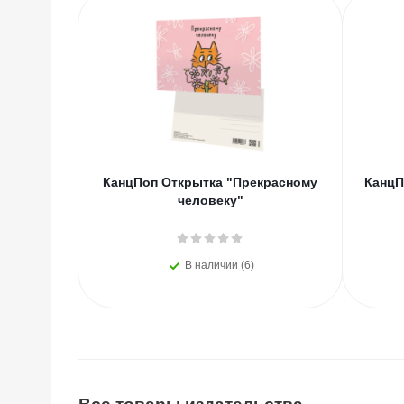
КанцПоп Открытка "Прекрасному
КанцП
человеку"
В наличии (6)