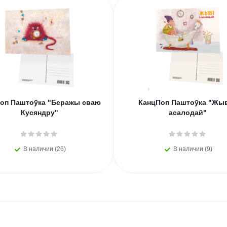
оп Паштоўка "Беражы сваю
КанцПоп Паштоўка "Жыв
Кусяндру"
асалодай"
В наличии (26)
В наличии (9)