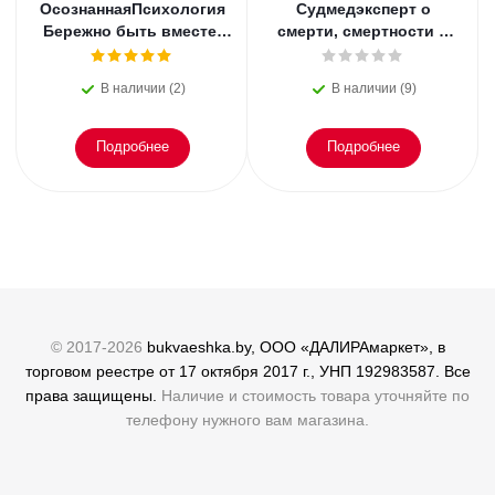
ОсознаннаяПсихология
Судмедэксперт о
Бережно быть вместе.
смерти, смертности и
Второе дыхание любви,
раскрытии
или как пережить
преступлений. Всё, что
В наличии (2)
В наличии (9)
эмоциональное
осталось. Блэк
Подробнее
Подробнее
© 2017-2026
bukvaeshka.by, ООО «ДАЛИРАмаркет», в
торговом реестре от 17 октября 2017 г., УНП 192983587. Все
права защищены.
Наличие и стоимость товара уточняйте по
телефону нужного вам магазина.