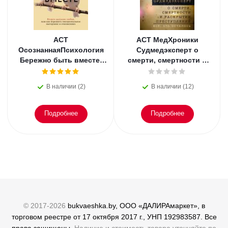
АСТ
АСТ МедХроники
ОсознаннаяПсихология
Судмедэксперт о
Бережно быть вместе.
смерти, смертности и
Второе дыхание любви,
раскрытии
или как пережить
преступлений. Всё, что
В наличии (2)
В наличии (12)
эмоциональное
осталось. Блэк
Подробнее
Подробнее
© 2017-2026
bukvaeshka.by, ООО «ДАЛИРАмаркет», в
торговом реестре от 17 октября 2017 г., УНП 192983587. Все