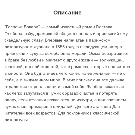
Описание
"Госпожа Бовари" — самый известный роман Гюстава
Флобера, взбудораживший общественность и принесший ему
скандальную славу. Впервые напечатан в парижском
литературном журнале в 1856 году, а в следующем автора
привлекли к суду за оскорбление морали. Эмма Бовари живет
в браке без любви и мечтает о другой жизни — волнующей,
красивой, полной страстей, как в романах, которые она читала
в юности. Она будто знает, чего хочет, но ее желания — не о
себе, а о выдуманном мире. В этих поисках она все дальше
отдаляется от реальности и самой себя. Флобер показывает,
как легко запутаться в чужих образах счастья и потерять
опору, если желания рождаются не изнутри, а под влиянием
чужих слов, примеров и ожиданий. Для кого эта книга Для
читателей всех возрастов. Для поклонников классической
литературы.