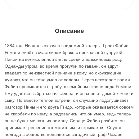
Описание
1884 год, Неаполь охвачен эпидемией холеры. Граф Фабио
Романи живёт в счастливом браке с прекрасной супругой
Ниной на великолепной вилле среди апельсиновых рощ.
Однажды утром, во время прогулки по гавани, он вдруг
впадает по неизвестной причине в кому, но окружающие
думают, что он тоже умер от холеры. Через некоторое время
Фабио просыпается в гробу, в семейном склепе рода Романи.
Ему удаётся выбраться из склепа, и он спешит домой к жене и
сыну. Но вместо тёплой встречи, он случайно подслушивает
разговор Нины и его друга Гвидо, которые оказывается совсем
не скорбели по нему, а радовались, что он умер, ведь теперь
он не будет мешать их роману. Сердце Фабио разбито, он
принимает решение отомстить им. и скрывается. Спустя
полгода в обществе появляется загадочный граф Чезаре