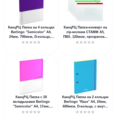
КанцРЦ Папка на 4 кольцах
КанцРЦ Папка-конверт на
Berlingo "Semicolor" А4,
zip-молнии СТАММ А5,
24мм, 700мкм, D-кольца, с
ПВХ, 120мкм, прозрачная,
внутр. карманом, сирен
цветная молния, карман,
ассор
КанцРЦ Папка с 20
КанцРЦ Папка на 2 кольцах
вкладышами Berlingo
Berlingo "Raze" А4, 24мм,
"Semicolor" А4, 17мм,
600мкм, D-кольца, с внутр.
700мкм, с внутр. карманом,
карманом, голубая, с
розовая, соф