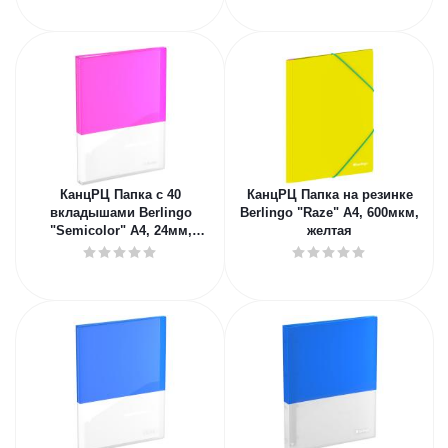
КанцРЦ Папка с 40
КанцРЦ Папка на резинке
вкладышами Berlingo
Berlingo "Raze" А4, 600мкм,
"Semicolor" А4, 24мм,
желтая
700мкм, с внутр. карманом,
розовая, соф