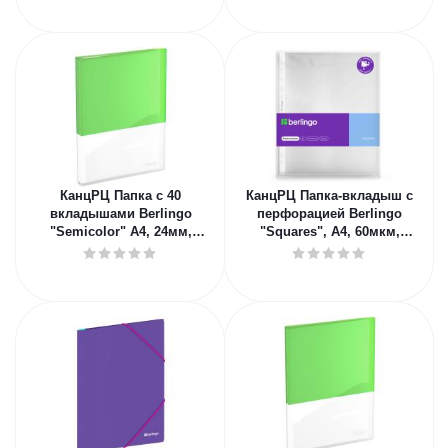
КанцРЦ Папка с 40
КанцРЦ Папка-вкладыш с
вкладышами Berlingo
перфорацией Berlingo
"Semicolor" А4, 24мм,
"Squares", А4, 60мкм,
700мкм, с внутр. карманом,
рельефная текстура,
салатовая, с
матовая