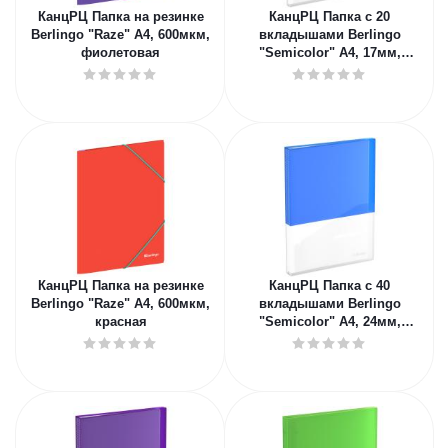
КанцРЦ Папка на резинке
КанцРЦ Папка с 20
Berlingo "Raze" А4, 600мкм,
вкладышами Berlingo
фиолетовая
"Semicolor" А4, 17мм,
700мкм, с внутр. карманом,
салатовая, с
КанцРЦ Папка на резинке
КанцРЦ Папка с 40
Berlingo "Raze" А4, 600мкм,
вкладышами Berlingo
красная
"Semicolor" А4, 24мм,
700мкм, с внутр. карманом,
голубая, соф