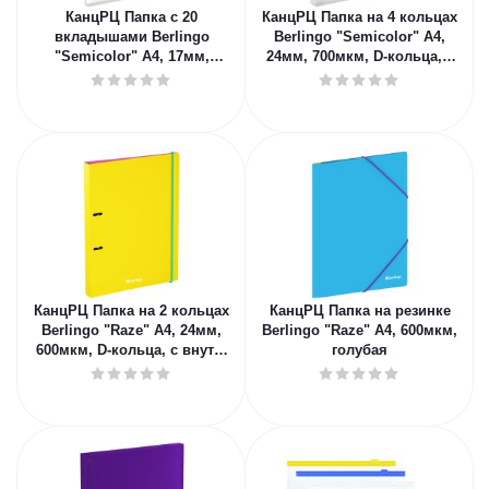
КанцРЦ Папка с 20
КанцРЦ Папка на 4 кольцах
вкладышами Berlingo
Berlingo "Semicolor" А4,
"Semicolor" А4, 17мм,
24мм, 700мкм, D-кольца, с
700мкм, с внутр. карманом,
внутр. карманом, голуб
голубая, соф
КанцРЦ Папка на 2 кольцах
КанцРЦ Папка на резинке
Berlingo "Raze" А4, 24мм,
Berlingo "Raze" А4, 600мкм,
600мкм, D-кольца, с внутр.
голубая
карманом, желтая, со