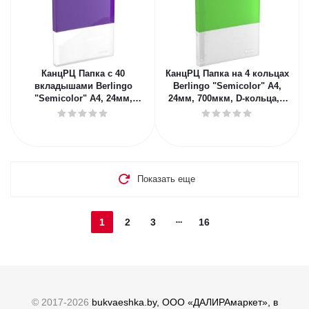
КанцРЦ Папка с 40
КанцРЦ Папка на 4 кольцах
вкладышами Berlingo
Berlingo "Semicolor" А4,
"Semicolor" А4, 24мм,
24мм, 700мкм, D-кольца, с
700мкм, с внутр. карманом,
внутр. карманом, салат
сиреневая, с
Показать еще
1
2
3
16
© 2017-2026
bukvaeshka.by, ООО «ДАЛИРАмаркет», в