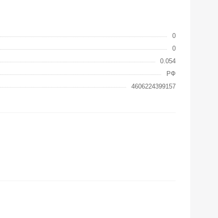
0
0
0.054
РФ
4606224399157