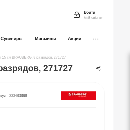
Войти
Мой кабинет
Сувениры
Магазины
Акции
й 15 см BRAUBERG, 8 разрядов, 271727
разрядов, 271727
кул:
000483869