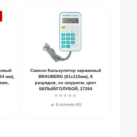
анный
Самсон Калькулятор карманный
Самсон 
4 мм),
BRAUBERG (61x110мм), 8
BRAUB
ние,
разрядов, со шнурком, цвет
разрядо
БЕЛЫЙ/ГОЛУБОЙ, 27264
В наличии (40)