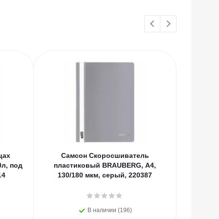
цах
Самсон Скоросшиватель
Самсон Т
л, под
пластиковый BRAUBERG, А4,
BRAUBER
14
130/180 мкм, серый, 220387
картон,
В наличии (196)