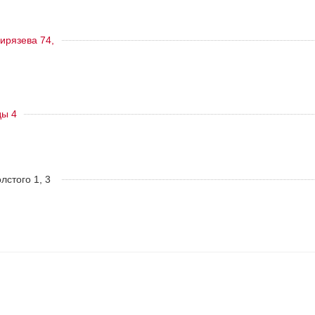
ирязева 74,
ды 4
олстого 1, 3