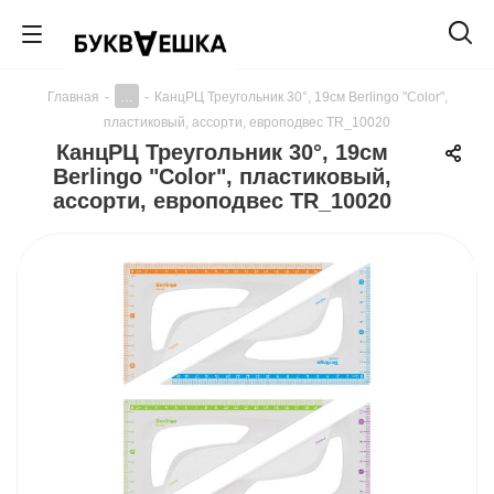
...
Главная
-
-
КанцРЦ Треугольник 30°, 19см Berlingo "Color",
пластиковый, ассорти, европодвес TR_10020
КанцРЦ Треугольник 30°, 19см
Berlingo "Color", пластиковый,
ассорти, европодвес TR_10020