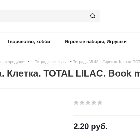
Творчество, хобби
Игровые наборы, Игрушки
ная продукция
-
Тетради школьные
-
Тетрадь А5 48л. Скрепка. Клетка. TO
а. Клетка. TOTAL LILAC. Book 
2.20
руб.