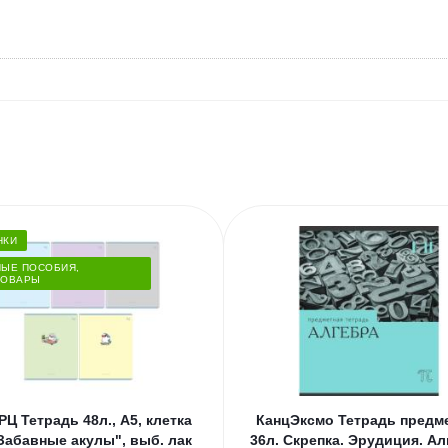
НКИ
НЫЕ ПОСОБИЯ,
ТОВАРЫ
РЦ Тетрадь 48л., А5, клетка
КанцЭксмо Тетрадь предме
Забавные акулы", выб. лак
36л. Скрепка. Эрудиция. Ал