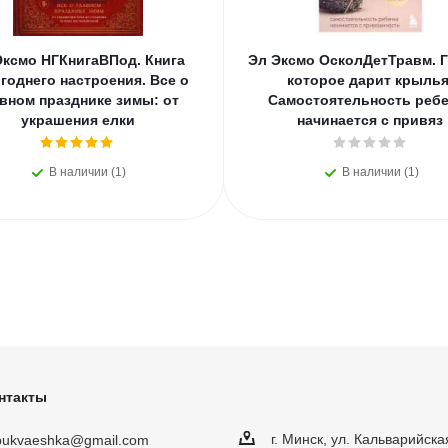
Эксмо НГКнигаВПод. Книга
Эл Эксмо ОсколДетТравм. Г
годнего настроения. Все о
которое дарит крылья
вном празднике зимы: от
Самостоятельность ребе
украшения елки
начинается с привяз
В наличии (1)
В наличии (1)
нтакты
г. Минск, ул. Кальварийска
obukvaeshka@gmail.com