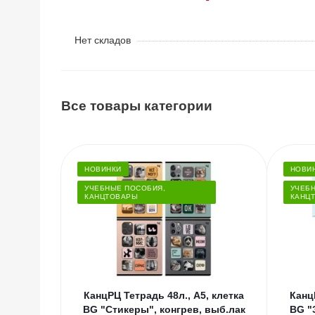
Нет складов
Все товары категории
НОВИНКИ
НОВИ
УЧЕБНЫЕ ПОСОБИЯ,
УЧЕБ
КАНЦТОВАРЫ
КАНЦ
КанцРЦ Тетрадь 48л., А5, клетка
Канц
BG "Стикеры", конгрев, выб.лак
BG "