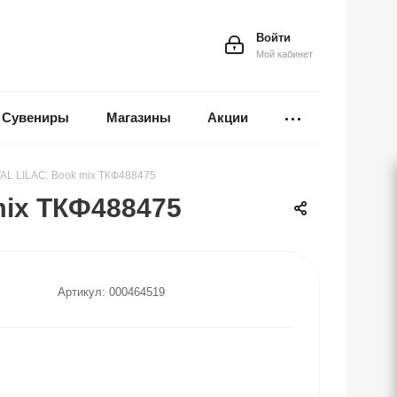
Войти
Мой кабинет
Сувениры
Магазины
Акции
TAL LILAC. Book mix ТКФ488475
mix ТКФ488475
Артикул:
000464519