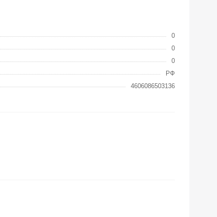
0
0
0
РФ
4606086503136