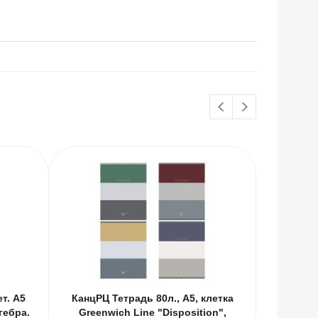
т. А5
КанцРЦ Тетрадь 80л., А5, клетка
КанцРЦ Т
гебра.
Greenwich Line "Disposition",
"С