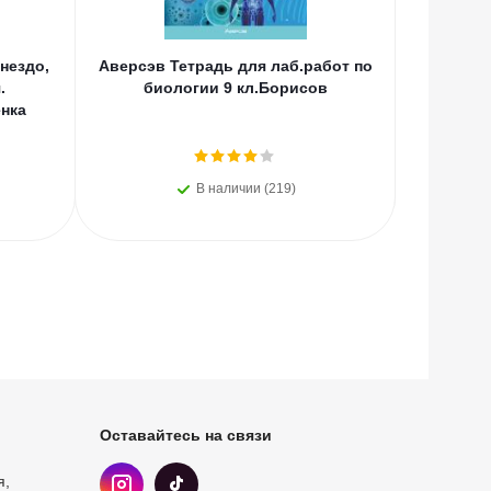
нездо,
Аверсэв Тетрадь для лаб.работ по
Эл Эк
.
биологии 9 кл.Борисов
Китайс
нка
Колл
В наличии (219)
Оставайтесь на связи
я,