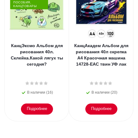
ПОСОБИЯ,
КАНЦТОВАРЫ
КанцЭксмо Альбом для
КанцАкадем Альбом для
рисования 40л.
рисования 40л скрепка
Склейка.Какой лягух ты
А4 Красочная машина
сегодня?
14728-EAC твин УФ лак
В наличии (16)
В наличии (20)
Подробнее
Подробнее