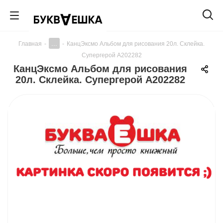
...
Главная
-
-
КанцЭксмо Альбом для рисования 20л. Склейка.
Супергерой А202282
КанцЭксмо Альбом для рисования
20л. Склейка. Супергерой А202282