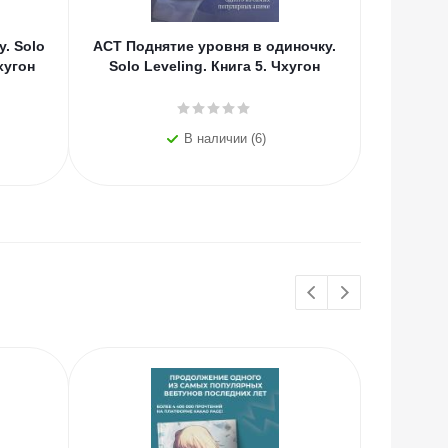
. Solo
АСТ Поднятие уровня в одиночку.
АСТ Под
хугон
Solo Leveling. Книга 5. Чхугон
Solo L
В наличии (6)
ХИТЫ