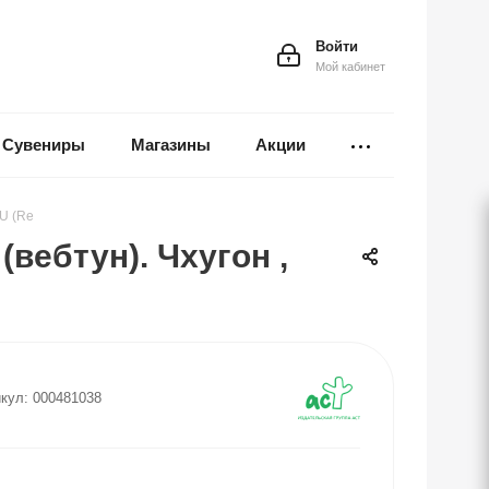
Войти
Мой кабинет
Сувениры
Магазины
Акции
BU (Re
(вебтун). Чхугон ,
кул:
000481038