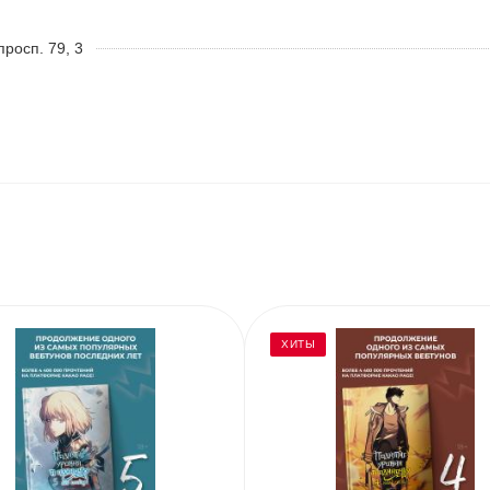
росп. 79, 3
ХИТЫ