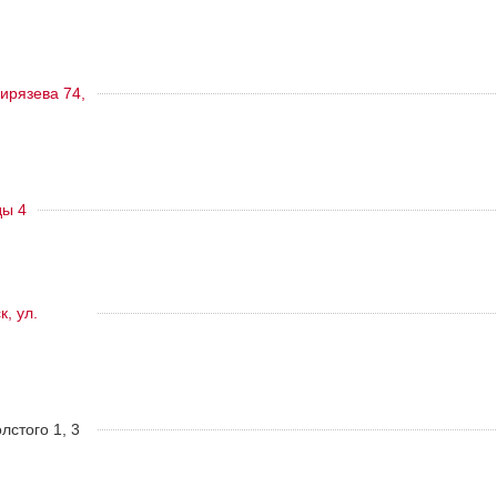
ирязева 74,
ды 4
, ул.
олстого 1, 3