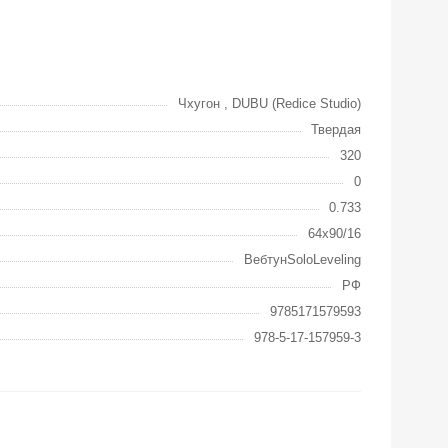
Чхугон , DUBU (Redice Studio)
Твердая
320
0
0.733
64x90/16
ВебтунSoloLeveling
РФ
9785171579593
978-5-17-157959-3