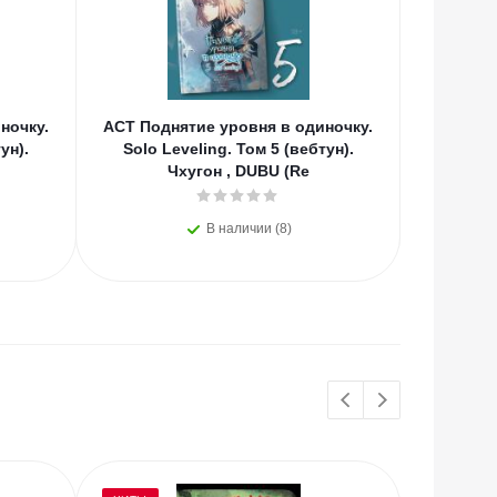
ночку.
АСТ Поднятие уровня в одиночку.
АСТ Под
ун).
Solo Leveling. Том 5 (вебтун).
So
Чхугон , DUBU (Re
(
В наличии (8)