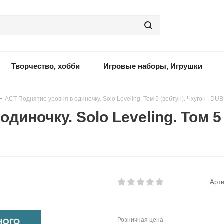
Творчество, хобби
Игровые наборы, Игрушки
-
АСТ Поднятие уровня в одиночку. Solo Leveling. Том 5 (вебтун). Чхугон , DU
диночку. Solo Leveling. Том 5 
Арти
Розничная цена