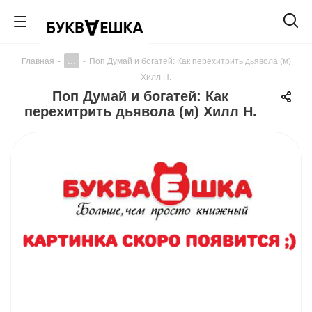
...
Главная
-
-
Поп Думай и богатей: Как перехитрить дьявола (м)
Хилл Н.
Поп Думай и богатей: Как
перехитрить дьявола (м) Хилл Н.