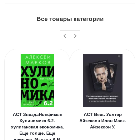
Все товары категории
АСТ ЗвездаНонфикшн
АСТ Весь Уолтер
Хулиномика 6.2:
Айзексон Илон Маск.
хулиганская экономика.
Айзексон У.
Еще толще. Еще
длиннее. Марков А.В.