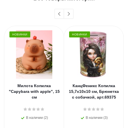
НОВИНКИ
НОВИНКИ
Милота Копилка
КанцФеникс Копилка
"Capybara with apple", 15
15,7х10х10 см, Брюнетка
см
с собачкой, арт.69375
В наличии (2)
В наличии (3)