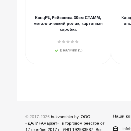
КанцРЦ Рейсшина 30см СТАММ,
Канц
металлический ролик, картонная
оп
коробка
В наличии (5)
Наши ко
© 2017-2026
bukvaeshka.by, ООО
«ДАЛИРАмаркет», в торговом реестре от
inf
17 октября 2017 г., УНП 192983587. Все