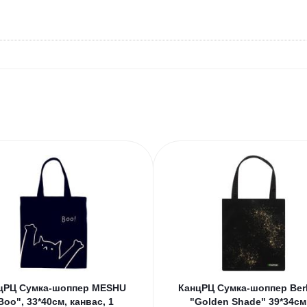
цРЦ Сумка-шоппер MESHU
КанцРЦ Сумка-шоппер Ber
Boo", 33*40см, канвас, 1
"Golden Shade" 39*34см