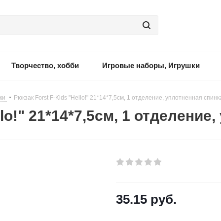
Творчество, хобби
Игровые наборы, Игрушки
ки
-
Рюкзак Forst F-Kids "Hello!" 21*14*7,5см, 1 отделение, уплотненная спинк
llo!" 21*14*7,5см, 1 отделение
35.15
руб.