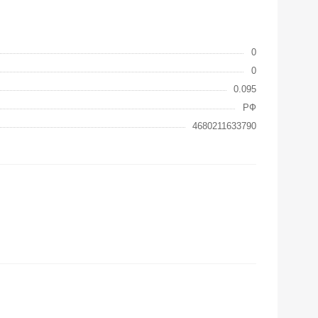
0
0
0.095
РФ
4680211633790