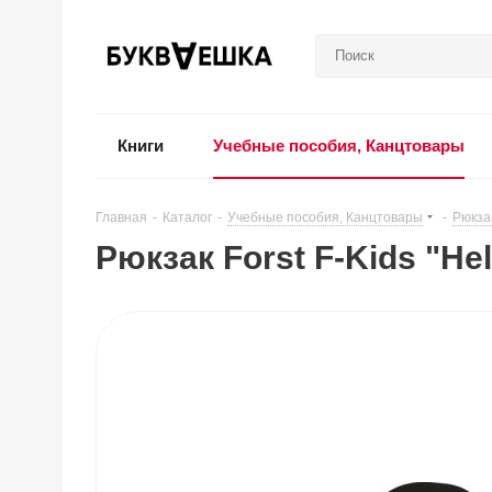
Книги
Учебные пособия, Канцтовары
Главная
-
Каталог
-
Учебные пособия, Канцтовары
-
Рюкза
Рюкзак Forst F-Kids "He