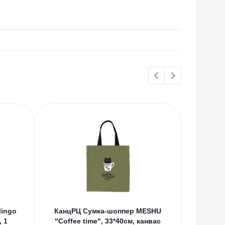
lingo
КанцРЦ Сумка-шоппер MESHU
КанцРЦ
, 1
"Coffee time", 33*40см, канвас
"Ura