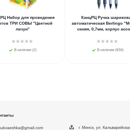
РЦ Набор для проведения
КанцРЦ Ручка шариков
ытов ТРИ СОВЫ "Цветной
автоматическая Berlingo "M
лизун"
синяя, 0,7мм, корпус асс
В наличии (2)
В наличии (858)
нтакты
г. Минск, ул. Кальварийска
obukvaeshka@gmail.com