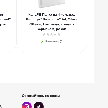
ая
КанцРЦ Папка на 4 кольцах
КанцРЦ
ethod"
Berlingo "Semicolor" А4, 24мм,
Berlin
орти
700мкм, D-кольца, с внутр.
700мк
карманом, розов
В наличии (4)
Оставайтесь на связи
я,