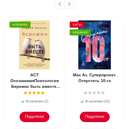
НОВИНКИ
ХИТЫ
НОВИНКИ
АСТ
Мах Аз. Суперпроект.
ОсознаннаяПсихология
Отпустить 10-го
Бережно быть вместе.
Второе дыхание любви,
или как пережить
В наличии (2)
В наличии (43)
эмоциональное
Подробнее
Подробнее