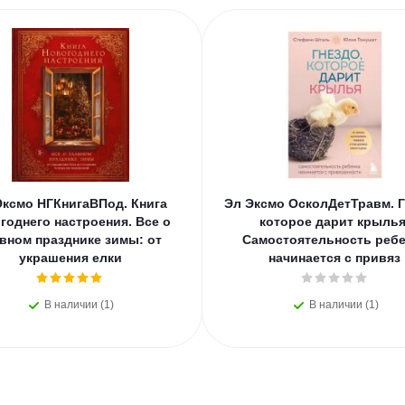
Эксмо НГКнигаВПод. Книга
Эл Эксмо ОсколДетТравм. Г
годнего настроения. Все о
которое дарит крылья
вном празднике зимы: от
Самостоятельность ребе
украшения елки
начинается с привяз
В наличии (1)
В наличии (1)