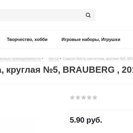
Творчество, хобби
Игровые наборы, Игрушки
енные принадлежности
-
Кисти
-
Самсон Кисть синтетика, круглая №5, B
а, круглая №5, BRAUBERG , 20
5.90
руб.