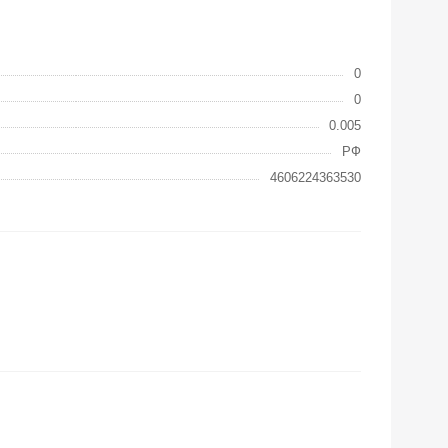
0
0
0.005
РФ
4606224363530