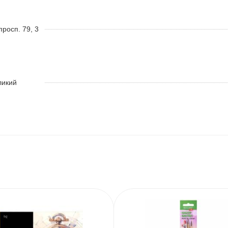
росп. 79, 3
ликий