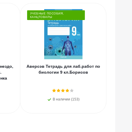
УЧЕБНЫЕ ПОСОБИЯ,
НОВИНКИ
КАНЦТОВАРЫ
нездо,
Аверсэв Тетрадь для лаб.работ по
АСТ Мед
.
биологии 9 кл.Борисов
смерти,
нка
преступл
В наличии (153)