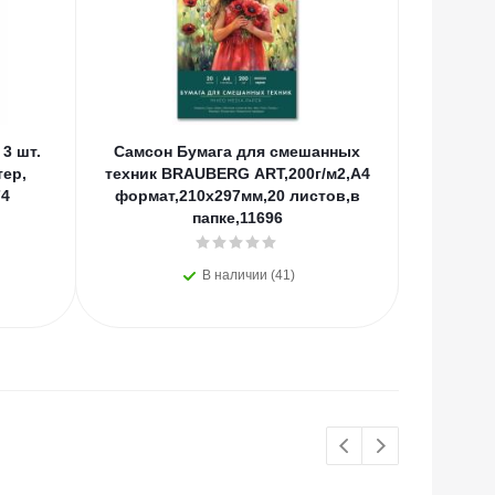
3 шт.
Самсон Бумага для смешанных
Сам
тер,
техник BRAUBERG ART,200г/м2,А4
BRAUBER
74
формат,210x297мм,20 листов,в
грунт
папке,11696
В наличии (41)