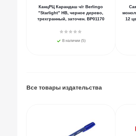
КанцРЦ Карандаш ч/г Berlingo
Са
"Starlight" HB, черное дерево,
монол
трехгранный, заточен. BP01170
12 ц
В наличии (5)
Все товары издательства