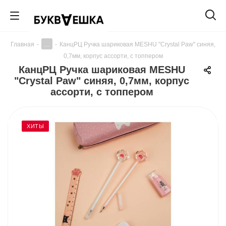
...
Главная
-
-
КанцРЦ Ручка шариковая MESHU "Crystal Paw" синяя,
0,7мм, корпус ассорти, с топпером
КанцРЦ Ручка шариковая MESHU
"Crystal Paw" синяя, 0,7мм, корпус
ассорти, с топпером
ХИТЫ