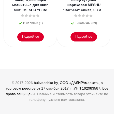
магнитные для книг,
шариковая MESHU
4шт., MESHU "Cute
"Barbear" синяя, 0,7мм,
kittens", матовая
корпус ассорти
ламинация
В наличии (1)
В наличии (39)
Подробнее
Подробнее
© 2017-2026
bukvaeshka.by, ООО «ДАЛИРАмаркет», в
торговом реестре от 17 октября 2017 г., УНП 192983587. Все
права защищены.
Наличие и стоимость товара уточняйте по
телефону нужного вам магазина.