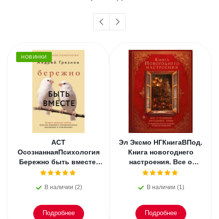
НОВИНКИ
АСТ
Эл Эксмо НГКнигаВПод.
ОсознаннаяПсихология
Книга новогоднего
Бережно быть вместе.
настроения. Все о
Второе дыхание любви,
главном празднике
или как пережить
зимы: от украшения
В наличии (2)
В наличии (1)
эмоциональное
елки
Подробнее
Подробнее