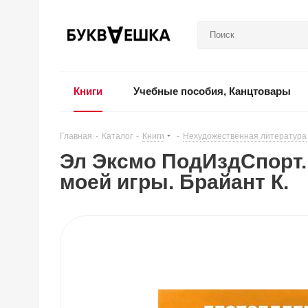
Книги
Учебные пособия, Канцтовары
Главная
-
Каталог
-
Книги
-
Нехудожественная литература
Эл Эксмо ПодИздСпорт. 
моей игры. Брайант К.