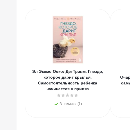
Эл Эксмо ОсколДетТравм. Гнездо,
которое дарит крылья.
Очар
Самостоятельность ребенка
сам
начинается с привяз
В наличии (1)