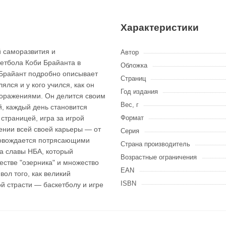
Характеристики
 саморазвития и
Автор
кетбола Коби Брайанта в
Обложка
 Брайант подробно описывает
Страниц
лся и у кого учился, как он
Год издания
поражениями. Он делится своим
Вес, г
, каждый день становится
страницей, игра за игрой
Формат
ении всей своей карьеры — от
Серия
ровождается потрясающими
Страна производитель
а славы НБА, который
Возрастные ограничения
естве "озерника" и множество
EAN
ол того, как великий
ISBN
й страсти — баскетболу и игре