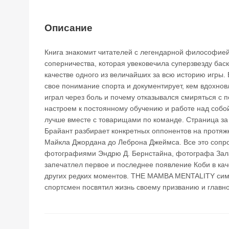
Описание
Книга знакомит читателей с легендарной философией
соперничества, которая увековечила суперзвезду бас
качестве одного из величайших за всю историю игры.
свое понимание спорта и документирует, кем вдохновля
играл через боль и почему отказывался смиряться с 
настроем к постоянному обучению и работе над собой
лучше вместе с товарищами по команде. Страница за 
Брайант разбирает конкретных оппонентов на протяж
Майкла Джордана до Леброна Джеймса. Все это соп
фотографиями Эндрю Д. Бернстайна, фотографа Зал
запечатлел первое и последнее появление Коби в кач
других редких моментов. THE MAMBA MENTALITY симв
спортсмен посвятил жизнь своему призванию и главно