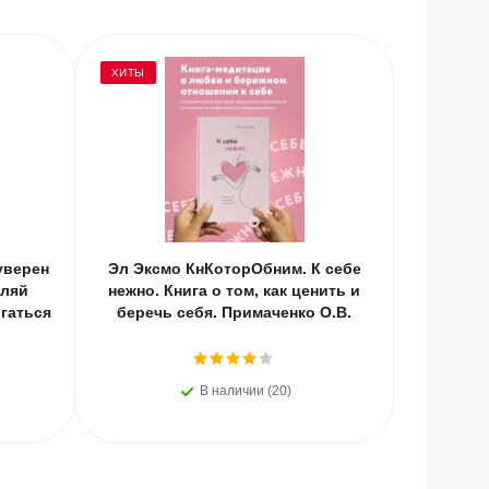
ХИТЫ
уверен
Эл Эксмо КнКоторОбним. К себе
Эл Экс
оляй
нежно. Книга о том, как ценить и
котор
гаться
беречь себя. Примаченко О.В.
счаст
В наличии (20)