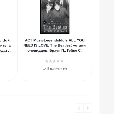
р Цой.
АСТ MusicLegendsIdols ALL YOU
Эл Эк
ить, а
NEED IS LOVE. The Beatles: устами
Ис
ждать.
очевидцев. Браун П., Гейнс С.
произво
В наличии (4)