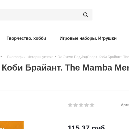
Творчество, хобби
Игровые наборы, Игрушки
-
Биографии. Истории успеха
-
Эл Эксмо ПодИздСпорт. Коби Брайант. The
Коби Брайант. The Mamba Men
Арти
115.37
руб.