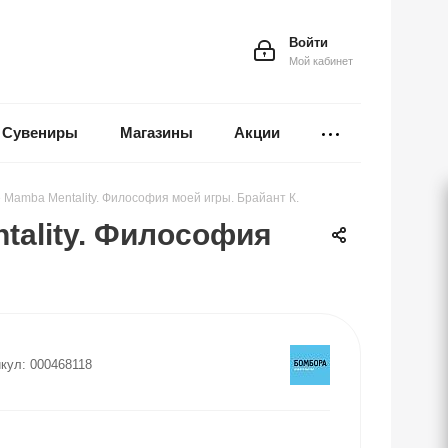
Войти
Мой кабинет
Сувениры
Магазины
Акции
 Mamba Mentality. Философия моей игры. Брайант К.
tality. Философия
кул:
000468118