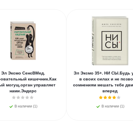
Эл Эксмо СенсВМед.
Эл Эксмо 35+. НИ СЫ.Будь 
овательный кишечник.Как
в своих силах и не позв
ый могущ.орган управляет
сомнениям мешать тебе дви
нами.Эндерс
вперед
В наличии (1)
В наличии (1)