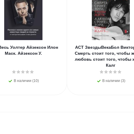
Весь Уолтер Айзексон Илон
АСТ ЗвездыВекаБол Викто
Маск. Айзексон У.
Смерть стоит того, чтобы ж
любовь стоит того, чтобы 
Калг
В наличии (10)
В наличии (3)