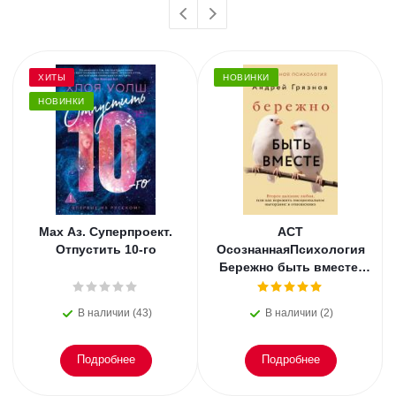
ХИТЫ
НОВИНКИ
НОВИНКИ
Мах Аз. Суперпроект.
АСТ
Отпустить 10-го
ОсознаннаяПсихология
Бережно быть вместе.
Второе дыхание любви,
или как пережить
В наличии (43)
В наличии (2)
эмоциональное
Подробнее
Подробнее