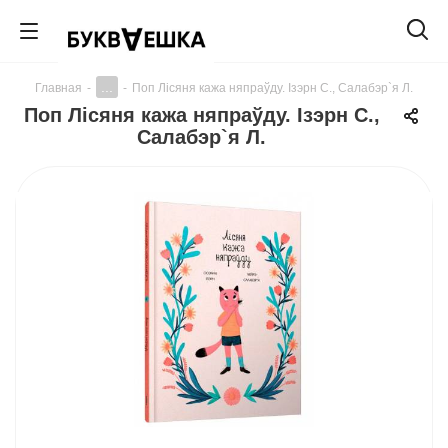
...
Главная
-
-
Поп Лiсяня кажа няпраўду. Ізэрн С., Салабэр`я Л.
Поп Лiсяня кажа няпраўду. Ізэрн С.,
Салабэр`я Л.