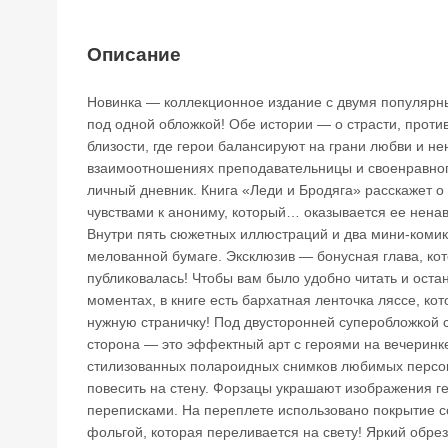
Описание
Новинка — коллекционное издание с двумя популяр
под одной обложкой! Обе истории — о страсти, прот
близости, где герои балансируют на грани любви и н
взаимоотношениях преподавательницы и своенравног
личный дневник. Книга «Леди и Бродяга» расскажет о
чувствами к анониму, который… оказывается ее нена
Внутри пять сюжетных иллюстраций и два мини-коми
мелованной бумаге. Эксклюзив — бонусная глава, ко
публиковалась! Чтобы вам было удобно читать и ост
моментах, в книге есть бархатная ленточка ляссе, ко
нужную страничку! Под двусторонней суперобложкой 
сторона — это эффектный арт с героями на вечеринке
стилизованных полароидных снимков любимых персон
повесить на стену. Форзацы украшают изображения ге
переписками. На переплете использовано покрытие с
фольгой, которая переливается на свету! Яркий обрез