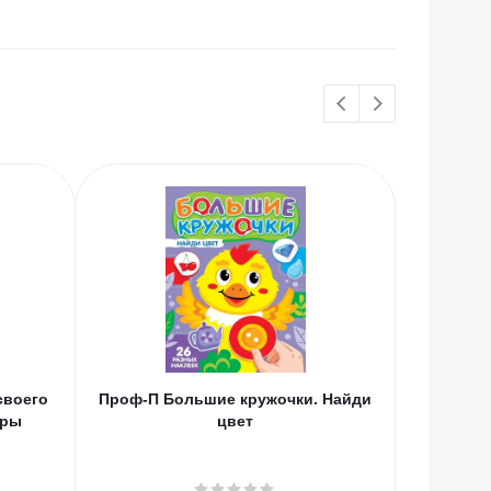
своего
Проф-П Большие кружочки. Найди
Эл Экс
тры
цвет
нового
главн