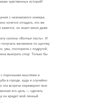
икам чувственных историй!
ения с незнакомого номера.
но хочется отгадать, кто же
е кажется, он знает меня даже
ату-салона «Волчья пасть». И
 получать желаемое по щелчку
о, увы, поспорила с подругой,
рена выиграть спор. Только бы
ь с порочными мыслями и
ба в городе, куда я случайно
о эта встреча перевернет всю
твенная его цель — сделать
а он крадет мой личный
м…