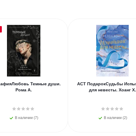
афияЛюбовь Темные души.
АСТ ПодарокСудьбы Испы
Рома А.
для невесты. Хоанг Х.
В наличии (7)
В наличии (2)