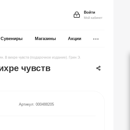
Войти
Мой кабинет
Сувениры
Магазины
Акции
. В вихре чувств (подарочное издание). Грин Э.
ихре чувств
Артикул:
000488205