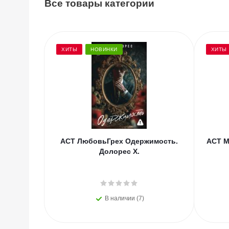
Все товары категории
ХИТЫ
НОВИНКИ
ХИТЫ
АСТ ЛюбовьГрех Одержимость.
АСТ М
Долорес Х.
В наличии (7)