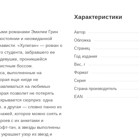
Характеристики
ными романами Эмилии Грин
Автор
ивостоянии и неожиданной
Обложка
енависти. «Хулиган» — роман о
Страниц
о студента, забравшего ее
Год издания
 девушке, проникшейся
Вес, г
вистным боссом.
кса, выполненные на
Формат
торая еще нигде не
Серия
анавливаться на любимых
Страна производитель
торая позволит не потерять
EAN
скрывается сюрприз: одна
, а другая — словно панно из
ажей, которое можно снять и
роев с их анкетами и
офт-тач, а звезды выполнены
 украшает узор из звезд и