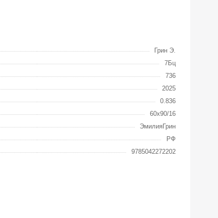
Грин Э.
7Бц
736
2025
0.836
60x90/16
ЭмилияГрин
РФ
9785042272202