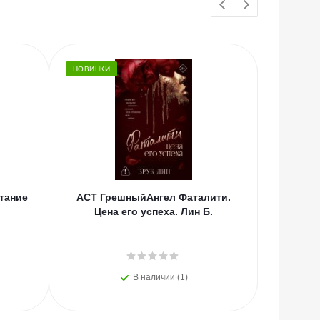
НОВИНКИ
ХИТЫ
тание
АСТ ГрешныйАнгел Фаталити.
АСТ Шэ
Цена его успеха. Лин Б.
темный Р
В наличии (1)