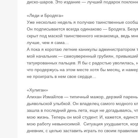
диско-шаров. Это издание — лучший подарок поклонн
«Леди и Бродяга»
Уже несколько недель я получаю таинственные сообщ
Он подписывается всегда одинаково — Бродяга. Безум
скрыт под маской таинственного незнакомца, ведь мн
лучше, чем я сама…
А пока я коротаю летние каникулы администратором т
мой начальник — самоуверенный грубиян, привыкший
татуированных пальцев. Я бы с радостью уволилась, н
что продержусь на этом месте хотя бы месяц, и наме
не проиграть в нем свое сердце…
«Хулиган»
Алихан Измайлов — типичный мажор, дерзкий парен
дьявольской улыбкой. Он владелец самого модного клу
зашла в последний день лета, еще не догадываясь, чт
мою жизнь. Теперь он мой студент. И, кажется, единс
мою работу невыносимой. Ситуация ухудшается, когд
дневник, с целью заставить играть по своим правила