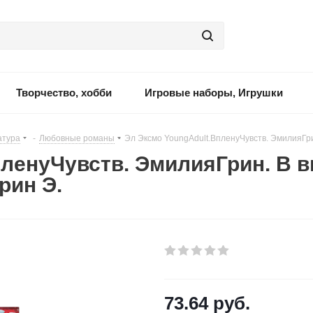
Творчество, хобби
Игровые наборы, Игрушки
атура
-
Любовные романы
-
Эл Эксмо YoungAdult.ВпленуЧувств. ЭмилияГрин
ленуЧувств. ЭмилияГрин. В в
рин Э.
73.64
руб.