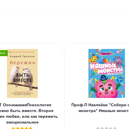
НКИ
Т ОсознаннаяПсихология
Проф-П Наклейки "Собери 
ежно быть вместе. Второе
монстра" Няшные монс
ие любви, или как пережить
эмоциональное