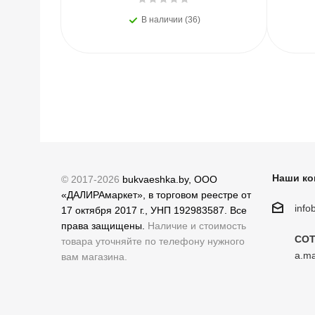
В наличии (36)
Наши ко
© 2017-2026
bukvaeshka.by, ООО
«ДАЛИРАмаркет», в торговом реестре от
inf
17 октября 2017 г., УНП 192983587. Все
права защищены.
Наличие и стоимость
СОТ
товара уточняйте по телефону нужного
a.ma
вам магазина.