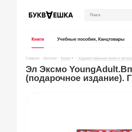
Книги
Учебные пособия, Канцтовары
Главная
-
Каталог
-
Книги
-
Художественные книги и литер
Эл Эксмо YoungAdult.Вп
(подарочное издание). Г